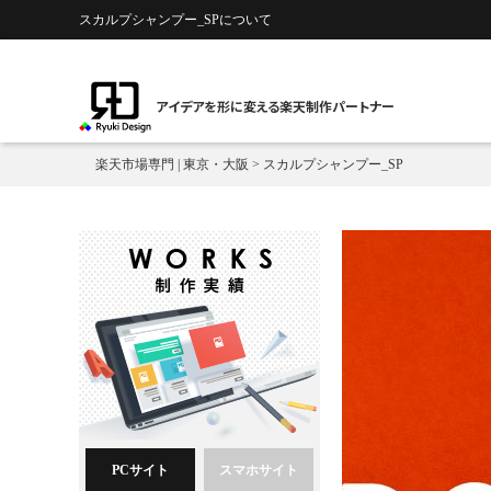
スカルプシャンプー_SPについて
アイデアを形に変える楽天制作パートナー
楽天市場専門 | 東京・大阪
>
スカルプシャンプー_SP
PCサイト
スマホサイト