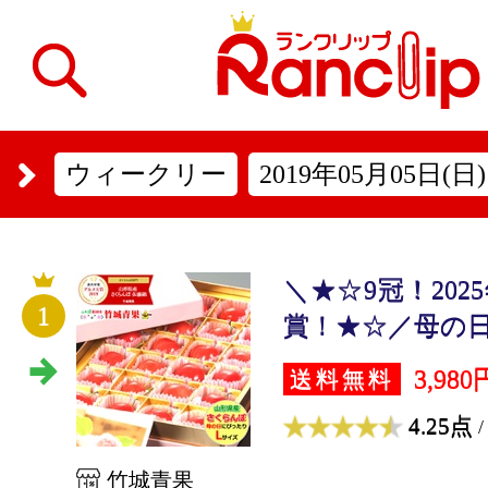
ウィークリー
2019年05月05日(日)
＼★☆9冠！20
1
賞！★☆／母の日 
3,980
送料無料
4.25点
/
竹城青果