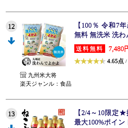
【100％ 令和
12
無料 無洗米 洗わん
7,480
送料無料
4.65点
/
九州米大将
楽天ジャンル：食品
【2/4～10限定
13
最大100%ポイン