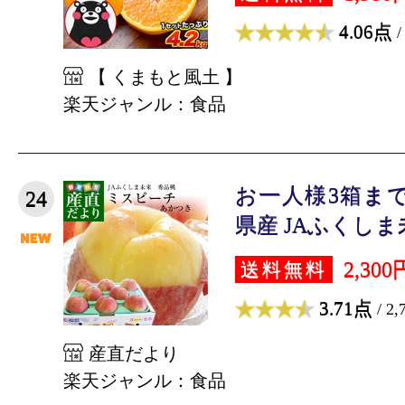
4.06点
/
【 くまもと風土 】
楽天ジャンル：食品
お一人様3箱まで
24
県産 JAふくしま未
2,300
送料無料
3.71点
/ 2
産直だより
楽天ジャンル：食品