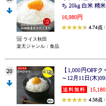
ち 20kg 白米 精米 
16,980円
4.74点
/
ライス秋田
楽天ジャンル：食品
【1,000円OF
20
～12月11日(木)09:
15,18
送料無料
4.58点
/