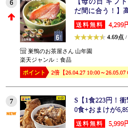
【母の日 ギフト
6
だ間に合う！】高級
4,299
送料無料
4.69点
/
巣鴨のお茶屋さん 山年園
楽天ジャンル：食品
ポイント
2倍【26.04.27 10:00～26.05.07
S【1食223円！衝
7
0食+おまけが6,89
5,999
送料無料