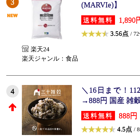
3
(MARVIe)】
1,890
送料無料
3.56点
/ 7
楽天24
楽天ジャンル：食品
＼16日まで！112
4
→888円 国産 雑穀
888円
送料無料
4.5点
/ 