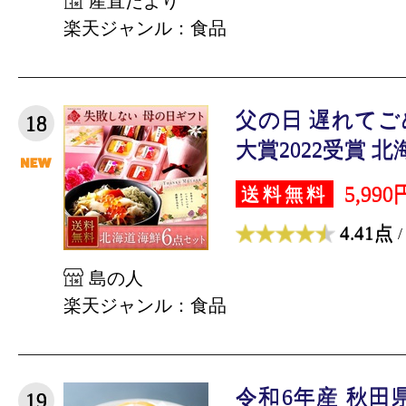
産直だより
楽天ジャンル：食品
父の日 遅れて
18
大賞2022受賞 北海
5,990
送料無料
4.41点
/
島の人
楽天ジャンル：食品
令和6年産 秋田
19