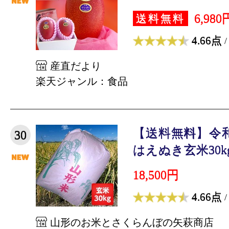
6,980
送料無料
4.66点
/
産直だより
楽天ジャンル：食品
【送料無料】令
30
はえぬき玄米30kg
18,500円
4.66点
/
山形のお米とさくらんぼの矢萩商店