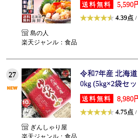
5,590
送料無料
4.39点
/
島の人
楽天ジャンル：食品
令和7年産 北海道
27
0kg (5kg×2袋セッ
8,980
送料無料
4.75点
/
ぎんしゃり屋
楽天ジャンル：食品