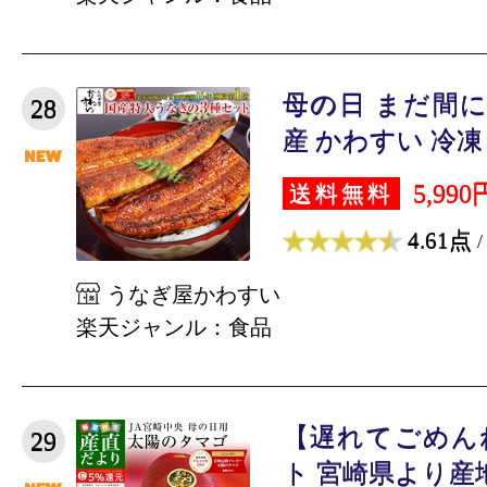
母の日 まだ間に
28
産 かわすい 冷凍 
5,990
送料無料
4.61点
/
うなぎ屋かわすい
楽天ジャンル：食品
【遅れてごめん
29
ト 宮崎県より産地直