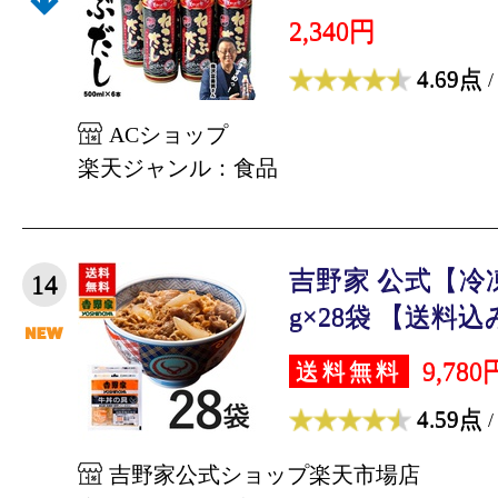
2,340円
4.69点
/
ACショップ
楽天ジャンル：食品
吉野家 公式【冷
14
g×28袋 【送料込み
9,780
送料無料
4.59点
/
吉野家公式ショップ楽天市場店