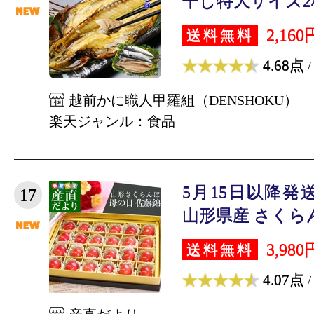
干し特大サイズ2枚
2,160
送料無料
4.68点
/
越前かに職人甲羅組（DENSHOKU）
楽天ジャンル：食品
5月15日以降発
17
山形県産 さくらんぼ
3,980
送料無料
4.07点
/