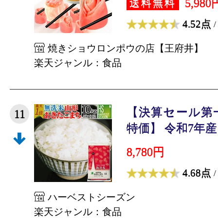
5,980
送料無料
4.52点
/
焼きショウロンポウの店【王府井】
楽天ジャンル：食品
【決算セール第
11
特価】 令和7年産 
8,780円
4.68点
/
ハーベストシーズン
楽天ジャンル：食品