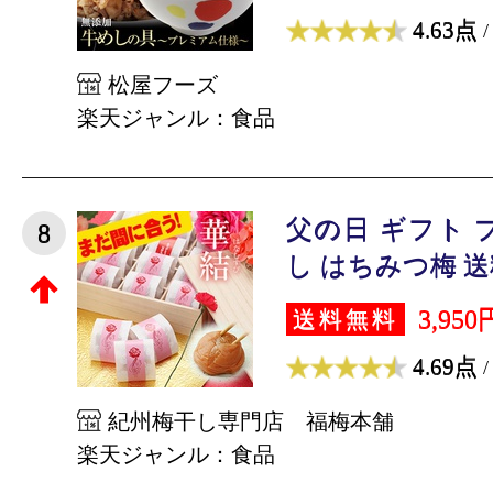
4.63点
/
松屋フーズ
楽天ジャンル：食品
父の日 ギフト 
8
し はちみつ梅 送料
3,950
送料無料
4.69点
/
紀州梅干し専門店 福梅本舗
楽天ジャンル：食品