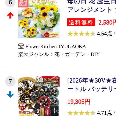
母の日 花 誕生
6
アレンジメント ブー
2,580
送料無料
4.54点
/
FlowerKitchenJIYUGAOKA
楽天ジャンル：花・ガーデン・DIY
[2026年★30V
7
ートル バッテリー
19,305円
4.71点
/