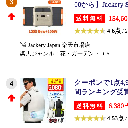
3
00から】Jackery So
154,6
送料無料
4.6点
/ 
Jackery Japan 楽天市場店
楽天ジャンル：花・ガーデン・DIY
クーポンで1点4,
4
間ランキング受賞】
6,380
送料無料
4.53点
/