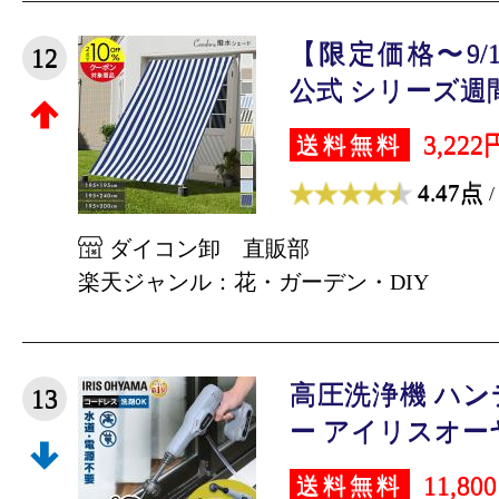
【限定価格〜9/11
12
公式 シリーズ週間
3,222
送料無料
4.47点
/
ダイコン卸 直販部
楽天ジャンル：花・ガーデン・DIY
高圧洗浄機 ハ
13
ー アイリスオーヤマ
11,80
送料無料