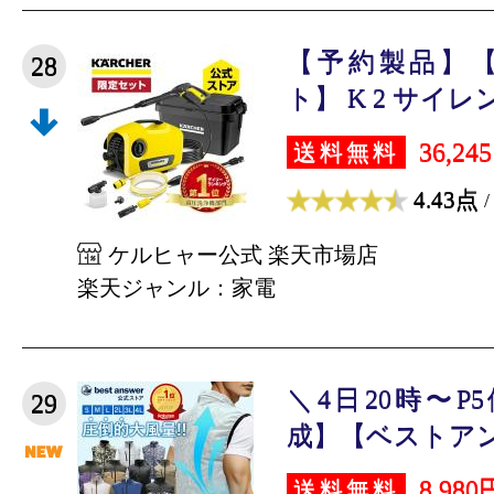
【予約製品】
28
ト】 K 2 サイレ
36,24
送料無料
4.43点
/
ケルヒャー公式 楽天市場店
楽天ジャンル：家電
＼4日20時〜P
29
成】【ベストアン
8,980
送料無料