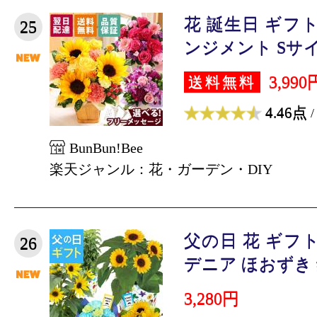
花 誕生日 ギフ
25
ンジメント Sサイズ
3,990
送料無料
4.46点
/
BunBun!Bee
楽天ジャンル：花・ガーデン・DIY
父の日 花 ギフ
26
デニア ほおずき 鉢
3,280円