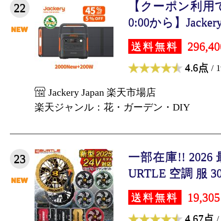
【クーポン利用で163
22
0:00から】Jackery 
296,4
送料無料
4.6点
/ 
Jackery Japan 楽天市場店
楽天ジャンル：花・ガーデン・DIY
一部在庫!! 202
23
URTLE 空調 服 30
19,30
送料無料
4.67点
/