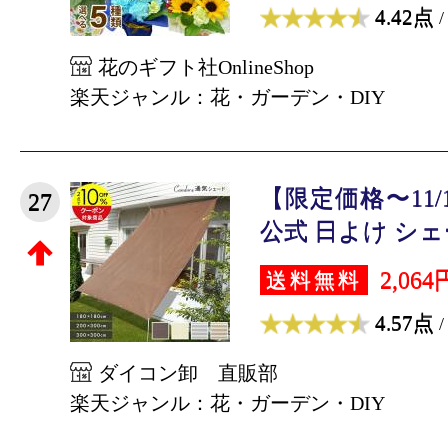
4.42点
/
花のギフト社OnlineShop
楽天ジャンル：花・ガーデン・DIY
【限定価格〜11/11
27
公式 日よけ シェー
2,064
送料無料
4.57点
/
ダイコン卸 直販部
楽天ジャンル：花・ガーデン・DIY