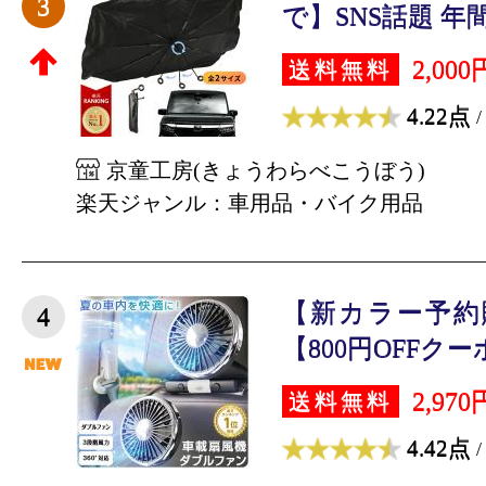
3
で】SNS話題 年間
2,000
送料無料
4.22点
/
京童工房(きょうわらべこうぼう)
楽天ジャンル：車用品・バイク用品
【新カラー予約
4
【800円OFFクーポ
2,970
送料無料
4.42点
/