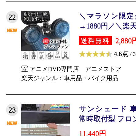
＼マラソン限定ク
22
→1880円／＼楽天
2,880
送料無料
4.6点
/ 
アニメDVD専門店 アニメストア
楽天ジャンル：車用品・バイク用品
サンシェード 
23
常時取付型 フロント 
11,440円