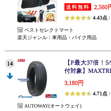
2,560
送料無料
4.43点
/
ベストセレクトマート
楽天ジャンル：車用品・バイク用品
【P最大37倍！5/
14
付対象】MAXTRE
3,180円
4.71点
/
AUTOWAY(オートウェイ)