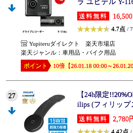
ラ ユピテル Y-116
16,50
送料無料
4.7点
/ 
Yupiteruダイレクト 楽天市場店
楽天ジャンル：車用品・バイク用品
ポイント
10倍【26.01.18 00:00～26.01.2
【24h限定!!20
27
ilips (フィリップス
2,780
送料無料
4.42点
/