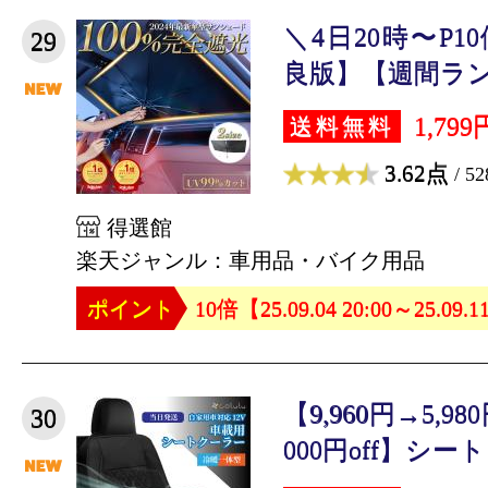
＼4日20時〜P
29
良版】【週間ランキ
1,799
送料無料
3.62点
/ 5
得選館
楽天ジャンル：車用品・バイク用品
ポイント
10倍【25.09.04 20:00～25.09.1
【9,960円→5,9
30
000円off】シート