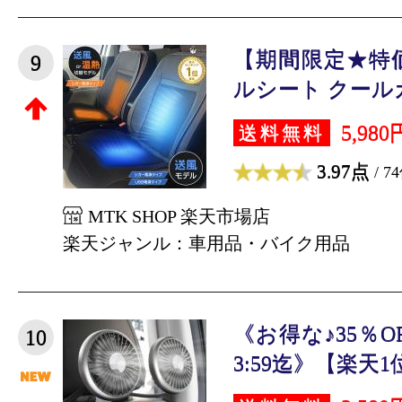
【期間限定★特
9
ルシート クールカ
5,980
送料無料
3.97点
/ 7
MTK SHOP 楽天市場店
楽天ジャンル：車用品・バイク用品
《お得な♪35％O
10
3:59迄》【楽天1位