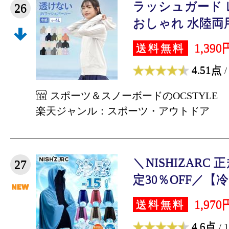
ラッシュガード 
26
おしゃれ 水陸両用 
1,390
送料無料
4.51点
/
スポーツ＆スノーボードのOCSTYLE
楽天ジャンル：スポーツ・アウトドア
＼NISHIZARC
27
定30％OFF／【冷感-
1,970
送料無料
4.6点
/ 