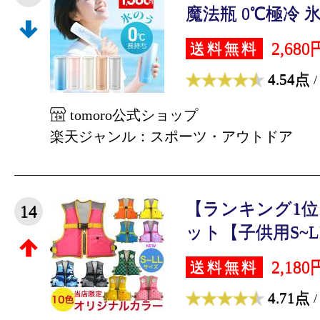
魔法瓶 0℃極冷 氷嚢
2,680
送料無料
4.54点
/
tomoro公式ショップ
楽天ジャンル：スポーツ・アウトドア
【ランキング1
14
ット【子供用S~LL
2,180
送料無料
4.71点
/