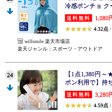
冷感ポンチョ クー
1,080
送料無料
4.32点
/
willsmile 楽天市場店
楽天ジャンル：スポーツ・アウトドア
【1点1,380円
24
ポン利用で】持ち運
3,280
送料無料
4.59点
/