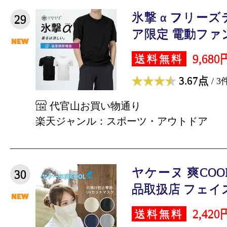
氷撃 α フリー
29
ア限定 電動ファン
9,680
送料無料
3.67点
/ 3
代官山お買い物通り
楽天ジャンル：スポーツ・アウトドア
ヤケーヌ 爽COO
30
品取扱店 フェイス
2,420
送料無料