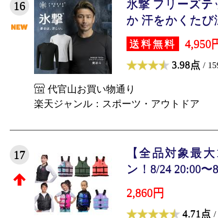
氷撃 フリーズテ
16
か 汗をかくたび涼し
4,950
送料無料
3.98点
/ 1
代官山お買い物通り
楽天ジャンル：スポーツ・アウトドア
【全品対象最大1
17
ン！8/24 20:00〜8/2
2,860円
4.71点
/