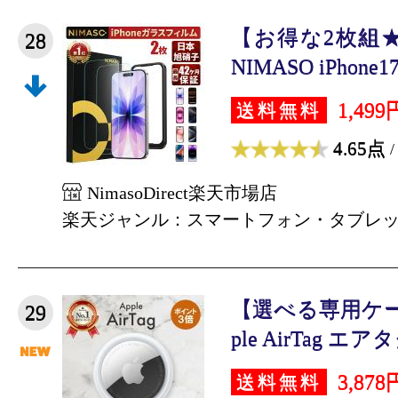
【お得な2枚組
28
NIMASO iPhone
1,499
送料無料
4.65点
/
NimasoDirect楽天市場店
楽天ジャンル：スマートフォン・タブレ
【選べる専用ケー
29
ple AirTag エアタ
3,878
送料無料