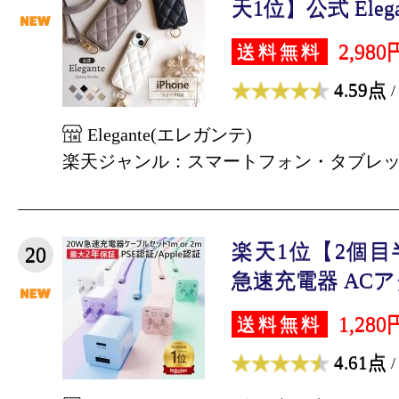
天1位】公式 Elegan
2,980
送料無料
4.59点
/
Elegante(エレガンテ)
楽天ジャンル：スマートフォン・タブレ
楽天1位【2個
20
急速充電器 ACアダ
1,280
送料無料
4.61点
/