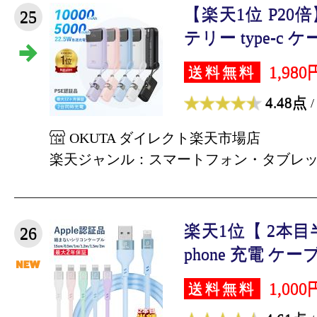
【楽天1位 P2
25
テリー type-c ケー
1,980
送料無料
4.48点
/
OKUTA ダイレクト楽天市場店
楽天ジャンル：スマートフォン・タブレ
楽天1位【 2本
26
phone 充電 ケーブル
1,000
送料無料