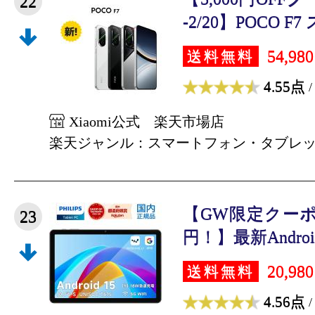
22
-2/20】POCO F7 
54,98
送料無料
4.55点
/
Xiaomi公式 楽天市場店
楽天ジャンル：スマートフォン・タブレ
【GW限定クーポン
23
円！】最新Android1
20,98
送料無料
4.56点
/