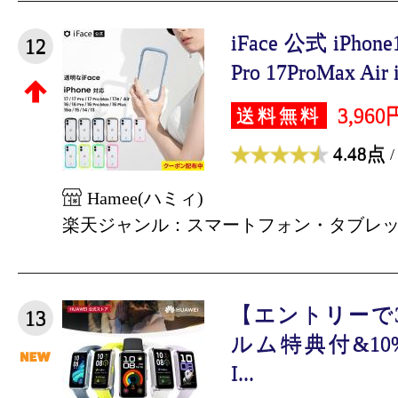
iFace 公式 iPhon
12
Pro 17ProMax Air i
3,960
送料無料
4.48点
/
Hamee(ハミィ)
楽天ジャンル：スマートフォン・タブレ
【エントリーで
13
ルム特典付&10%
I...