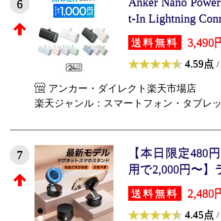
Anker Nano Power
6
t-In Lightning Conn
3,490
送料無料
4.59点
/
アンカー・ダイレクト楽天市場店
楽天ジャンル：スマートフォン・タブレ
【本日限定480
7
用で2,000円〜】
2,480
送料無料
4.45点
/