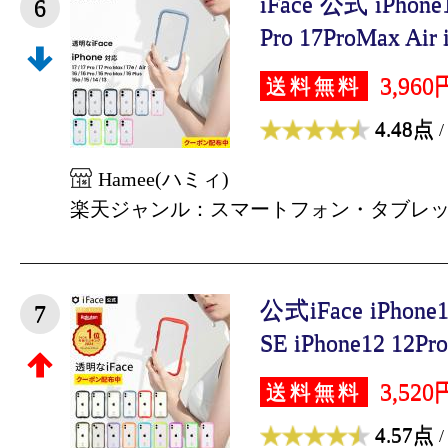
iFace 公式 iPhon
6
Pro 17ProMax Air i
3,960
送料無料
4.48点
/
Hamee(ハミィ)
楽天ジャンル：スマートフォン・タブレ
公式iFace iPhone
7
SE iPhone12 12Pro 
3,520
送料無料
4.57点
/