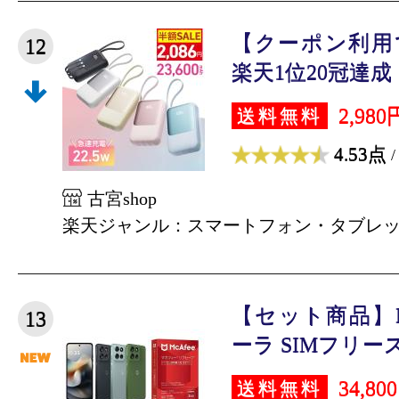
【クーポン利用で
12
楽天1位20冠達成！
2,980
送料無料
4.53点
/
古宮shop
楽天ジャンル：スマートフォン・タブレ
【セット商品】Mo
13
ーラ SIMフリース
34,80
送料無料