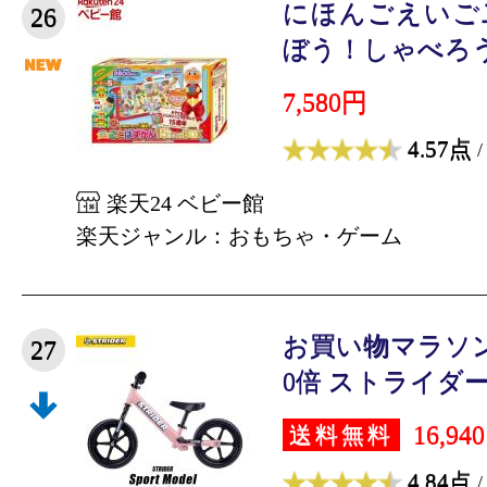
にほんごえいご
26
ぼう！しゃべろう
7,580円
4.57点
/
楽天24 ベビー館
楽天ジャンル：おもちゃ・ゲーム
お買い物マラソ
27
0倍 ストライダー 
16,94
送料無料
4.84点
/