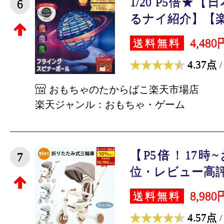
1/20 P5倍★
6
るナイ紹介】【楽天
4,480
送料無料
4.37点
/
おもちゃのたからばこ楽天市場店
楽天ジャンル：おもちゃ・ゲーム
【P5倍！17時
7
位・レビュー高評価
8,980
送料無料
4.57点
/