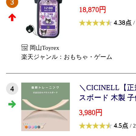
3
18,870円
4.38点
/
岡山Toyrex
楽天ジャンル：おもちゃ・ゲーム
＼CICINELL
4
スボード 木製 子供
3,980円
4.5点
/ 