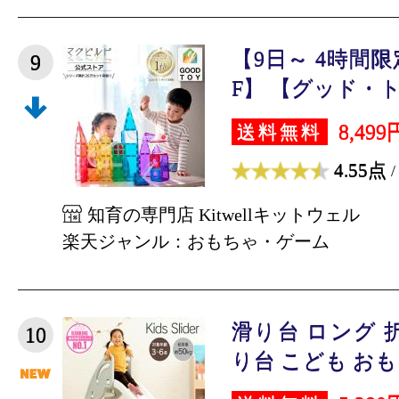
【9日～ 4時間限
9
F】 【グッド・トイ
8,499
送料無料
4.55点
/
知育の専門店 Kitwellキットウェル
楽天ジャンル：おもちゃ・ゲーム
滑り台 ロング 
10
り台 こども おもち