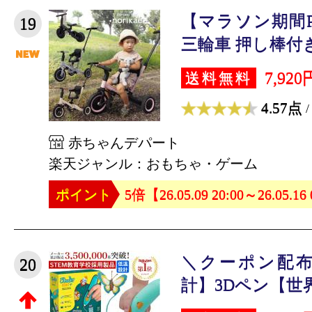
【マラソン期間
19
三輪車 押し棒付き 
7,920
送料無料
4.57点
/
赤ちゃんデパート
楽天ジャンル：おもちゃ・ゲーム
ポイント
5倍【26.05.09 20:00～26.05.16
＼クーポン配布
20
計】3Dペン【世界3