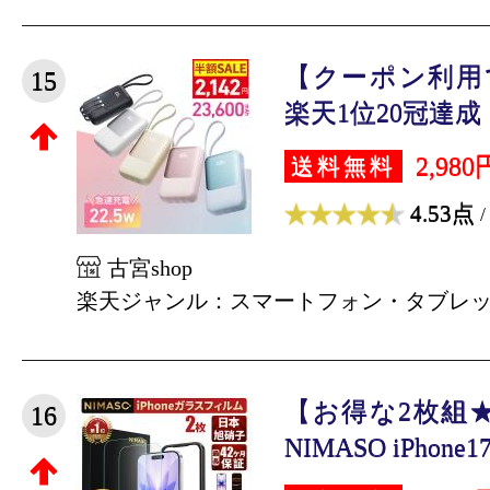
【クーポン利用で
15
楽天1位20冠達成！
2,980
送料無料
4.53点
/
古宮shop
楽天ジャンル：スマートフォン・タブレ
【お得な2枚組
16
NIMASO iPhone