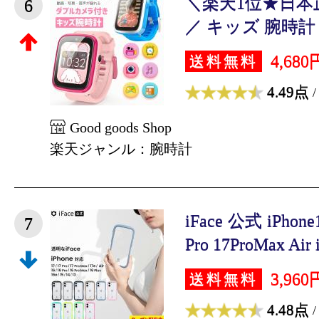
＼楽天1位★日本
6
／ キッズ 腕時計 
4,680
送料無料
4.49点
/
Good goods Shop
楽天ジャンル：腕時計
iFace 公式 iPhon
7
Pro 17ProMax Air i
3,960
送料無料
4.48点
/