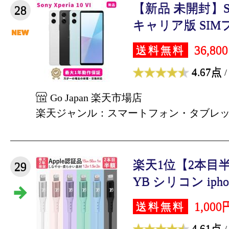
【新品 未開封】Sony 
28
キャリア版 SIMフ
36,80
送料無料
4.67点
/
Go Japan 楽天市場店
楽天ジャンル：スマートフォン・タブレ
楽天1位【2本目
29
YB シリコン iphon
1,000
送料無料
4.61点
/