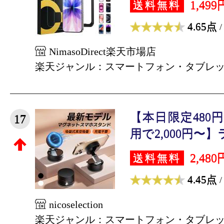
1,499
送料無料
4.65点
/
NimasoDirect楽天市場店
楽天ジャンル：スマートフォン・タブレ
【本日限定480
17
用で2,000円〜】
2,480
送料無料
4.45点
/
nicoselection
楽天ジャンル：スマートフォン・タブレ