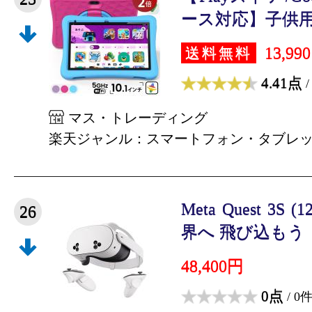
ース対応】子供用 
13,99
送料無料
4.41点
/
マス・トレーディング
楽天ジャンル：スマートフォン・タブレ
Meta Quest 3S
26
界へ 飛び込もう｜
48,400円
0点
/ 0