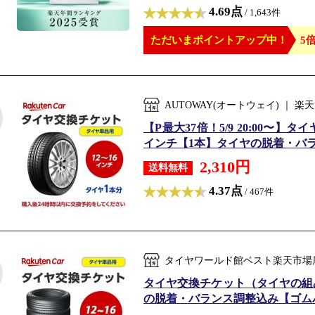
4.69点
/ 1,643件
ただいまポイントアップ中！
5倍
AUTOWAY(オートウェイ) ｜
【P最大37倍！5/9 20:00〜
インチ【1本】タイヤの脱着・バラ
2,310円
送料無料
4.37点
/ 467件
タイヤワールド館ベスト楽天市場
タイヤ交換チケット（タイヤの組み換
の脱着・バランス調整込み【ゴム