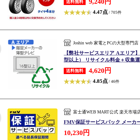
9,240円
送料無料
4.47点
/ 705件
Joshin web 家電とPCの大型
【弊社サービスエリア Aエリア】
型以上） リサイクル料金＋収集運搬料金
4,620円
送料無料
4.85点
/ 46件
富士通WEB MART公式 楽天市
FMV保証サービスパック メーカー延長保証
10,230円