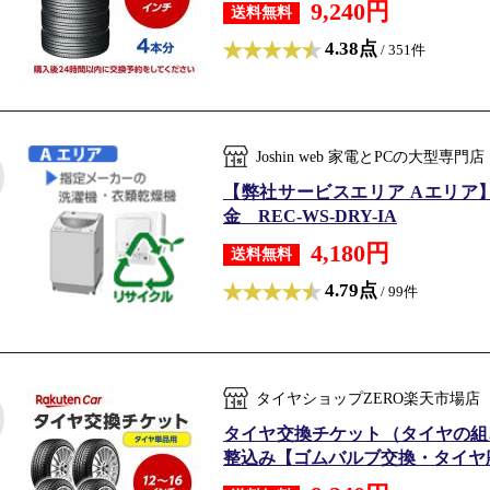
9,240円
送料無料
4.38点
/ 351件
Joshin web 家電とPCの大型
【弊社サービスエリア Aエリア
金 REC-WS-DRY-IA
4,180円
送料無料
4.79点
/ 99件
タイヤショップZERO楽天市場店
タイヤ交換チケット（タイヤの組み換え
整込み【ゴムバルブ交換・タイヤ