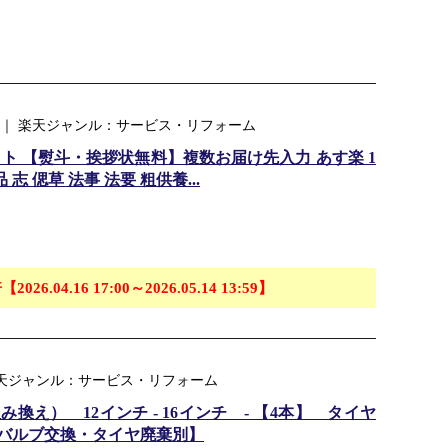
 ｜ 楽天ジャンル：サービス・リフォーム
ト 【熨斗・挨拶状無料】複数お届け先入力 あす楽 1
 志 偲草 法事 法要 粗供養...
【2026.04.16 17:00～2026.05.14 13:59】
楽天ジャンル：サービス・リフォーム
え） 12インチ - 16インチ - 【4本】 タイヤ
バルブ交換・タイヤ廃棄別】