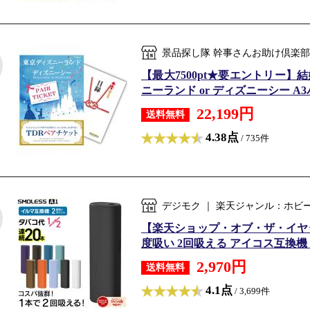
景品探し隊 幹事さんお助け倶楽部
【最大7500pt★要エントリー】
ニーランド or ディズニーシー A3
22,199円
送料無料
4.38点
/ 735件
デジモク ｜ 楽天ジャンル：ホビ
【楽天ショップ・オブ・ザ・イヤー2
度吸い 2回吸える アイコス互換機 シ
2,970円
送料無料
4.1点
/ 3,699件