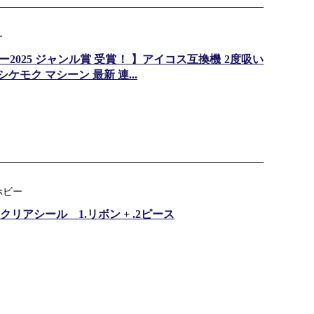
ー
025 ジャンル賞 受賞！ 】アイコス互換機 2度吸い
ケモク マシーン 最新 連...
ホビー
リアシール 1.リボン + .2ピース