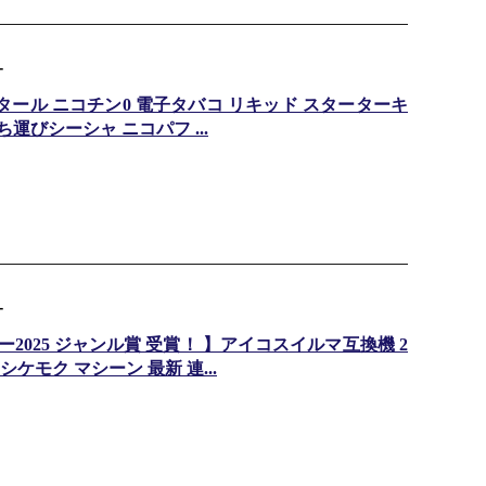
ー
 タール ニコチン0 電子タバコ リキッド スターターキ
運びシーシャ ニコパフ ...
ー
025 ジャンル賞 受賞！ 】アイコスイルマ互換機 2
ケモク マシーン 最新 連...