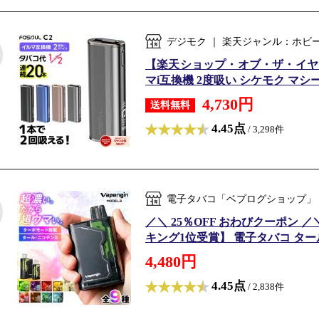
デジモク ｜ 楽天ジャンル：ホビ
【楽天ショップ・オブ・ザ・イヤー20
マi互換機 2度吸い シケモク マシーン フ
4,730円
送料無料
4.45点
/ 3,298件
電子タバコ「ベプログショップ」 
／＼ 25％OFF おわびクーポン 
キング1位受賞】 電子タバコ タール
4,480円
4.45点
/ 2,838件