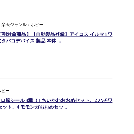
 ｜ 楽天ジャンル：ホビー
て割対象商品】【自動製品登録】アイコス イルマ i ワ
バコデバイス 製品 本体 ...
ホビー
ロ風シール 4種（1 ちいかわおおめセット、2 ハチワ
ット、4 モモンガおおめセッ...