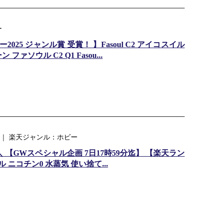
ー
25 ジャンル賞 受賞！ 】Fasoul C2 アイコスイル
ァソウル C2 Q1 Fasou...
｜ 楽天ジャンル：ホビー
／＼ 【GWスペシャル企画 7日17時59分迄】 【楽天ラン
 ニコチン0 水蒸気 使い捨て...