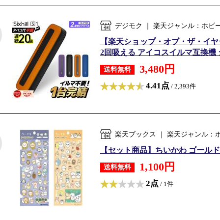
デジモク ｜ 楽天ジャンル：ホビ
【楽天ショップ・オブ・ザ・イヤー2
2回吸える アイコスイルマ互換機 シ
3,480円
送料無料
4.41点
/ 2,393件
楽天ブックス ｜ 楽天ジャンル：
【セット商品】ちいかわ ゴールドク
1,100円
送料無料
2点
/ 1件