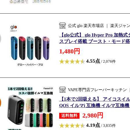
公式 glo 楽天市場店 ｜ 楽天ジ
【glo公式】 glo Hyper Pr
スプレイ搭載 ブースト・モード搭
1,480円
4.55点
/ 2,076件
VAPE専門店フレーバーキッチン 
【1本で2回吸える】 アイコスイル
QOS イルマi 互換機 イルマ互換機
2,980円
送料無料
4.19点
/ 3,835件