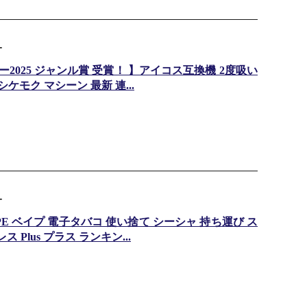
ー
025 ジャンル賞 受賞！ 】アイコス互換機 2度吸い
ケモク マシーン 最新 連...
ー
PE ベイプ 電子タバコ 使い捨て シーシャ 持ち運び ス
ス Plus プラス ランキン...