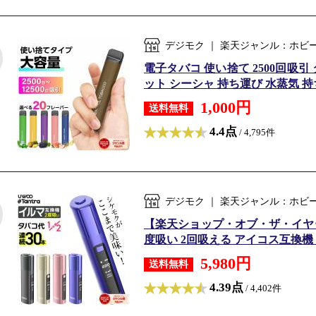
デジモク ｜ 楽天ジャンル：ホビ
電子タバコ 使い捨て 2500回吸引
ット シーシャ 持ち運び 水蒸気 持ち
1,000円
送料無料
4.4点
/ 4,795件
デジモク ｜ 楽天ジャンル：ホビ
【楽天ショップ・オブ・ザ・イヤー2
度吸い 2回吸える アイコス互換機 シ
5,980円
送料無料
4.39点
/ 4,402件