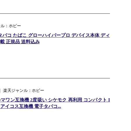
ャンル：ホビー
o 加熱式タバコ たばこ グローハイパープロ デバイス本体 ディ
載 正規品 送料込み
｜ 楽天ジャンル：ホビー
マワン互換機 2度吸い シケモク 再利用 コンパクト I
 アイコス互換機 電子タバコ...