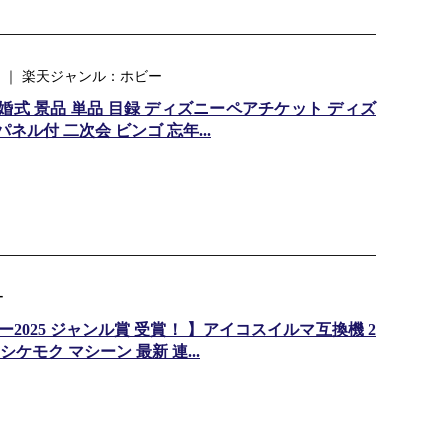
 ｜ 楽天ジャンル：ホビー
結婚式 景品 単品 目録 ディズニーペアチケット ディズ
パネル付 二次会 ビンゴ 忘年...
ー
025 ジャンル賞 受賞！ 】アイコスイルマ互換機 2
ケモク マシーン 最新 連...