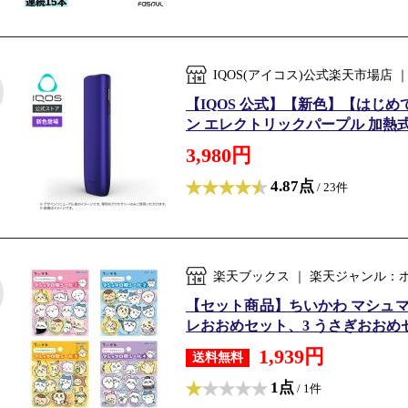
IQOS(アイコス)公式楽天市場店
【IQOS 公式】【新色】【はじめ
ン エレクトリックパープル 加熱式タ
3,980円
4.87点
/ 23件
楽天ブックス ｜ 楽天ジャンル：
【セット商品】ちいかわ マシュマ
レおおめセット、3 うさぎおおめセ
1,939円
送料無料
1点
/ 1件