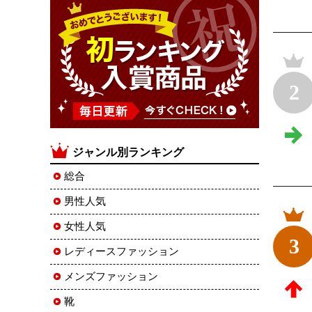
2
ジャンル別ランキング
総合
男性人気
女性人気
3
レディースファッション
メンズファッション
靴