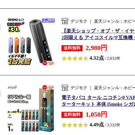
デジモク ｜ 楽天ジャンル：ホビ
【楽天ショップ・オブ・ザ・イヤー2
2回吸える アイコスイルマ互換機 シ
2,980円
送料無料
4.32点
/ 2,832件
デジモク ｜ 楽天ジャンル：ホビ
電子タバコ タール ニコチン0 VA
ターターキット 本体 iSmoke シガレ
1,050円
送料無料
4.49点
/ 3,532件