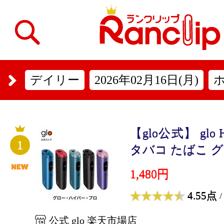
デイリー
2026年02月16日(月)
【glo公式】 glo H
1
タバコ たばこ グロ
1,480円
4.55点
/
公式 glo 楽天市場店