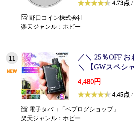
4.73点
/
野口コイン株式会社
楽天ジャンル：ホビー
／＼ 25％OFF
11
＼ 【GWスペシャル
4,480円
4.45点
/
電子タバコ「ベプログショップ」
楽天ジャンル：ホビー