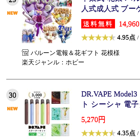
人式成人式 ブーケ
14,96
送料無料
4.95点
/
バルーン電報＆花ギフト 花模様
楽天ジャンル：ホビー
DR.VAPE Mod
30
ト シーシャ 電子タ
5,270円
4.35点
/