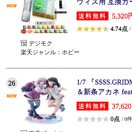
ウィズ用 互換カー
5,320
送料無料
4.74点
/
デジモク
楽天ジャンル：ホビー
1/7 『SSSS.GR
26
＆新条アカネ feat.
37,62
送料無料
0点
/ 0