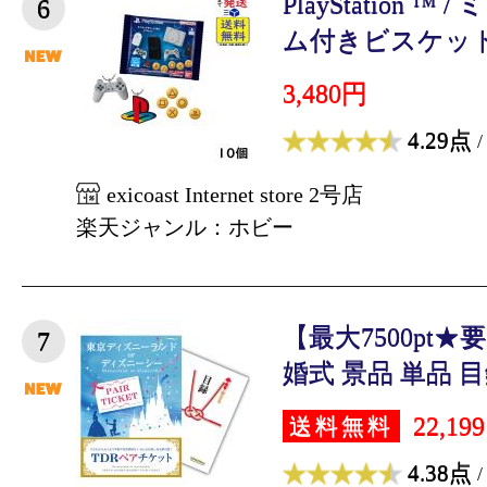
PlayStation 
6
ム付きビスケット 1
3,480円
4.29点
/
exicoast Internet store 2号店
楽天ジャンル：ホビー
【最大7500pt
7
婚式 景品 単品 目録
22,19
送料無料
4.38点
/