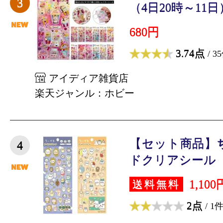
3
（4日20時～11日）
680円
3.74点
/ 3
アイディア雑貨店
楽天ジャンル：ホビー
【セット商品】
4
ドクリアシール 1
1,100
送料無料
2点
/ 1