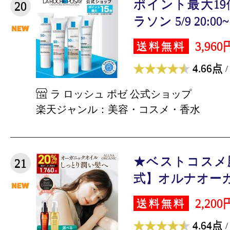
ポイント最大1
20
ラソン 5/9 20:00~ 5
3,960
送料無料
4.66点
/
ラ ロッシュ ポゼ 公式ショップ
楽天ジャンル：美容・コスメ・香水
★ベストコスメ
21
式】オルナオーガ
2,200
送料無料
4.64点
/