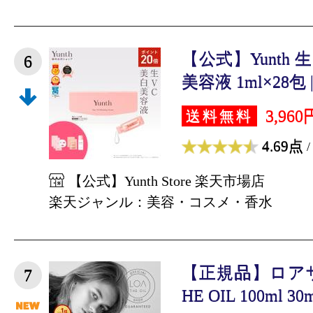
【公式】Yunth
6
美容液 1ml×28包 |
3,960
送料無料
4.69点
/
【公式】Yunth Store 楽天市場店
楽天ジャンル：美容・コスメ・香水
【正規品】ロアザ
7
HE OIL 100ml 3