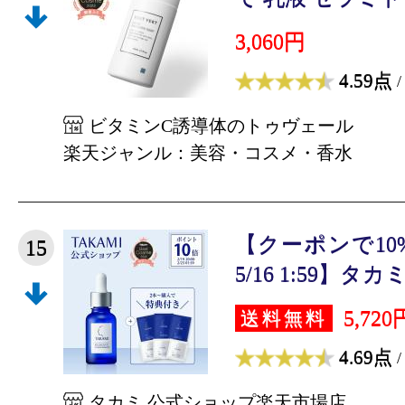
3,060円
4.59点
/
ビタミンC誘導体のトゥヴェール
楽天ジャンル：美容・コスメ・香水
【クーポンで10%OFF
15
5/16 1:59】タカ
5,720
送料無料
4.69点
/
タカミ 公式ショップ楽天市場店