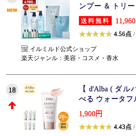
ンプー ＆ トリート
11,96
送料無料
4.56点
/
イルミルド公式ショップ
楽天ジャンル：美容・コスメ・香水
【 d'Alba ( ダ
18
べる ウォータフル 
1,900円
4.43点
/