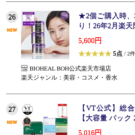
★2個ご購入時、
26
り！26年2月楽天限
5,600円
5点
/ 2
BIOHEAL BOH公式楽天市場店
楽天ジャンル：美容・コスメ・香水
【VT公式】総
27
【大容量 パック 2
5,016円