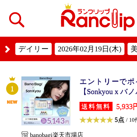
デイリー
2026年02月19日(木)
エントリーでポ
1
【Sonkyou x バ
5,933
送料無料
5点
/ 10
banobagi楽天市場店