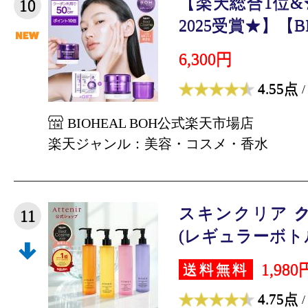
【楽天総合1位
10
2025受賞★】【BIO
6,300円
4.55点
/
BIOHEAL BOH公式楽天市場店
楽天ジャンル：美容・コスメ・香水
スキンクリア 
11
(レギュラーボトル) 
1,980
送料無料
4.75点
/