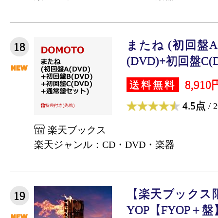
またね (初回盤A
18
(DVD)+初回盤C(D
8,910
送料無料
4.5点
/ 
楽天ブックス
楽天ジャンル：CD・DVD・楽器
【楽天ブックス
19
YOP【FYOP＋盤】