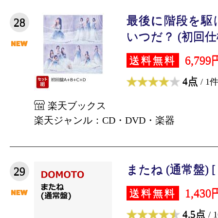
最後に階段を駆
28
いつだ？ (初回仕様
6,799
送料無料
4点
/ 1
楽天ブックス
楽天ジャンル：CD・DVD・楽器
またね (通常盤) [ 
29
1,430
送料無料
4.5点
/ 