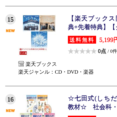
【楽天ブックス
15
典+先着特典】【ク
5,199
送料無料
0点
/ 0
楽天ブックス
楽天ジャンル：CD・DVD・楽器
☆七田式(しちだ
16
教材☆ 社会科・理