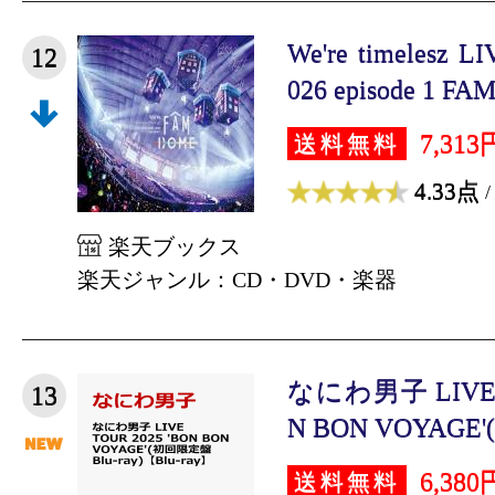
We're timelesz L
12
026 episode 1 FA
7,313
送料無料
4.33点
/
楽天ブックス
楽天ジャンル：CD・DVD・楽器
なにわ男子 LIVE T
13
N BON VOYAGE'
6,380
送料無料