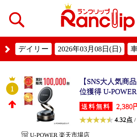
デイリー
2026年03月08日(日)
【SNS大人気商
1
位獲得 U-POWER
2,380
送料無料
4.32点
/
U-POWER 楽天市場店