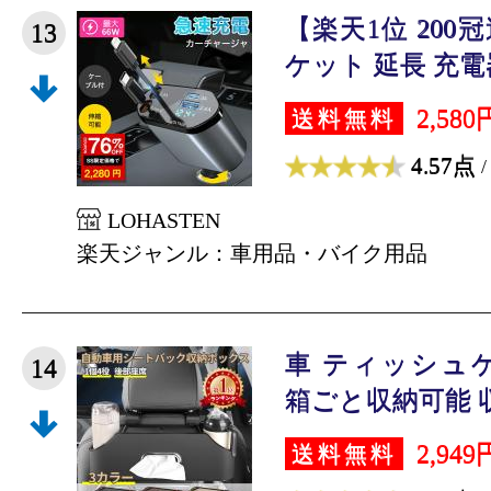
【楽天1位 20
13
ケット 延長 充電器
2,580
送料無料
4.57点
/
LOHASTEN
楽天ジャンル：車用品・バイク用品
車 ティッシュ
14
箱ごと収納可能 収
2,949
送料無料