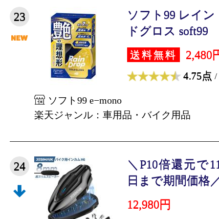
ソフト99 レイ
23
ドグロス soft99
2,480
送料無料
4.75点
/
ソフト99 e−mono
楽天ジャンル：車用品・バイク用品
＼P10倍還元で11
24
日まで期間価格／【
12,980円