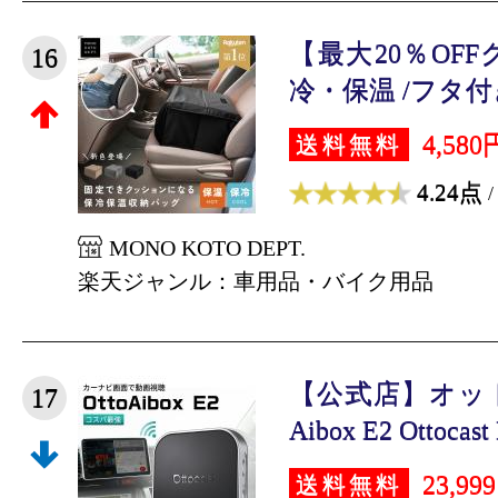
【最大20％OF
16
冷・保温 /フタ付き
4,580
送料無料
4.24点
/
MONO KOTO DEPT.
楽天ジャンル：車用品・バイク用品
【公式店】オット
17
Aibox E2 Ottocast 
23,99
送料無料