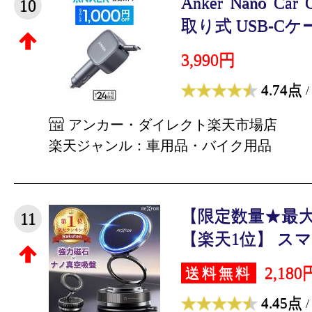
Anker Nano Car 
10
取り式 USB-Cケー
3,990円
4.74点
/
アンカー・ダイレクト楽天市場店
楽天ジャンル：車用品・バイク用品
【限定数量★最大
11
【楽天1位】 スマホ
2,180
送料無料
4.45点
/