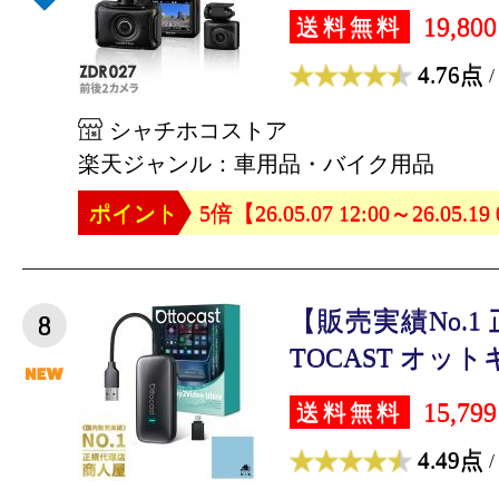
19,80
送料無料
4.76点
/
シャチホコストア
楽天ジャンル：車用品・バイク用品
ポイント
5倍【26.05.07 12:00～26.05.19
【販売実績No.1
8
TOCAST オットキ
15,79
送料無料
4.49点
/