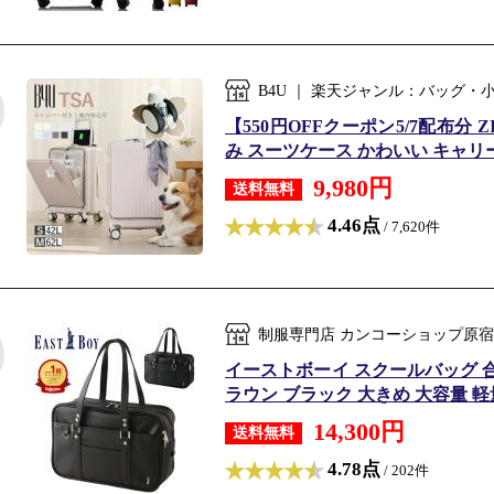
B4U ｜ 楽天ジャンル：バッグ
【550円OFFクーポン5/7配布分 
み スーツケース かわいい キャリー
9,980円
送料無料
4.46点
/ 7,620件
制服専門店 カンコーショップ原宿
イーストボーイ スクールバッグ 合皮
ラウン ブラック 大きめ 大容量 軽量
14,300円
送料無料
4.78点
/ 202件