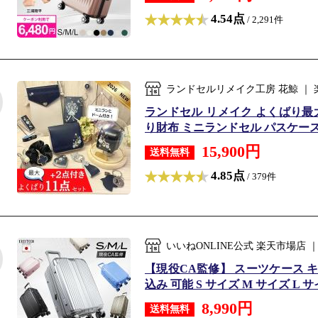
4.54点
/ 2,291件
ランドセルリメイク工房 花鯨 ｜
ランドセル リメイク よくばり最大
り財布 ミニランドセル パスケース 
15,900円
送料無料
4.85点
/ 379件
いいねONLINE公式 楽天市場店
【現役CA監修】 スーツケース 
込み 可能 S サイズ M サイズ L 
8,990円
送料無料