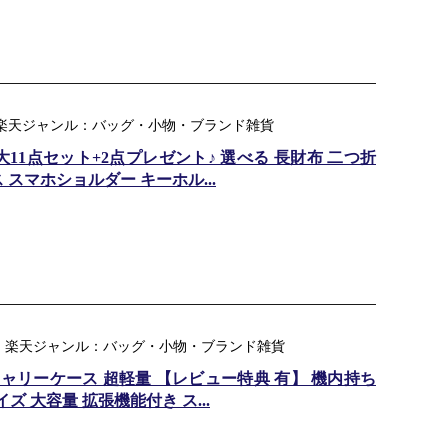
 楽天ジャンル：バッグ・小物・ブランド雑貨
11点セット+2点プレゼント♪ 選べる 長財布 二つ折
スマホショルダー キーホル...
 ｜ 楽天ジャンル：バッグ・小物・ブランド雑貨
キャリーケース 超軽量 【レビュー特典 有】 機内持ち
サイズ 大容量 拡張機能付き ス...