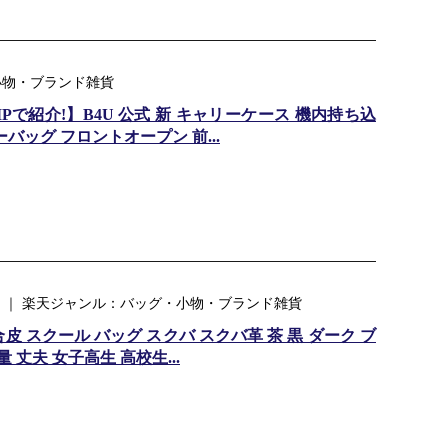
・小物・ブランド雑貨
ZIPで紹介!】B4U 公式 新 キャリーケース 機内持ち込
バッグ フロントオープン 前...
 ｜ 楽天ジャンル：バッグ・小物・ブランド雑貨
 スクール バッグ スクバ スクバ革 茶 黒 ダーク ブ
 丈夫 女子高生 高校生...