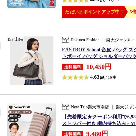
ただいまポイントアップ中！
5倍
Rakuten Fashion ｜ 楽天
EASTBOY School 合皮 バッ
トボーイ バッグ ショルダーバッグ 
10,450円
送料無料
4.63点
/ 16件
New Trip楽天市場店 ｜ 楽天
【先着限定★クーポン利用で6,980
ストッパー付き 機内持ち込み s M L
9,480円
送料無料