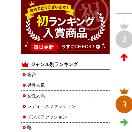
2
ジャンル別ランキング
総合
男性人気
女性人気
3
レディースファッション
メンズファッション
靴