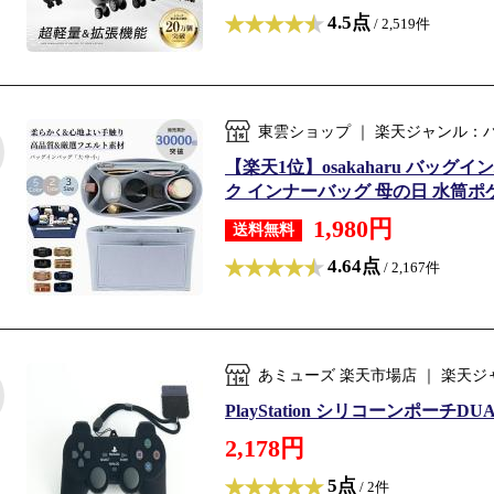
4.5点
/ 2,519件
東雲ショップ ｜ 楽天ジャンル：
【楽天1位】osakaharu バッ
ク インナーバッグ 母の日 水筒ポケ
1,980円
送料無料
4.64点
/ 2,167件
あミューズ 楽天市場店 ｜ 楽天
PlayStation シリコーンポーチ
2,178円
5点
/ 2件