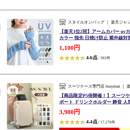
スタイルオンバッグ ｜ 楽天ジャ
【楽天1位2冠】アームカバー uvカ
カラー 指先 日焼け防止 紫外線対策 接
1,100円
4.6点
/ 393件
スーツケース専門店 busyman
【商品限定P5倍開催！】スーツケー
ポート ドリンクホルダー 静音 人気 
3,980円
4.4点
/ 17,276件