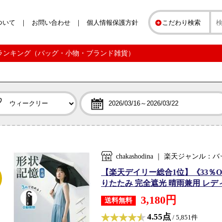
ついて
お問い合わせ
個人情報保護方針
こだわり検索
ークリーランキング（バッグ・小物・ブランド雑貨）
chakashodina ｜ 楽天ジャ
【楽天デイリー総合1位】《33％O
りたたみ 完全遮光 晴雨兼用 レディー
3,180円
送料無料
4.55点
/ 5,851件