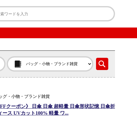
ンル：バッグ・小物・ブランド雑貨
FFクーポン》 日傘 日傘 超軽量 日傘形状記憶 日傘折
ス UVカット100% 軽量 ワ...