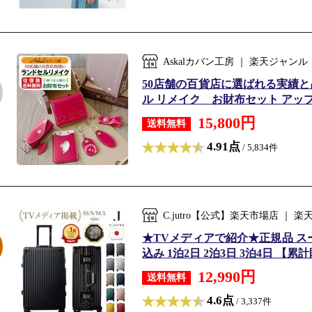
Askalカバン工房 ｜ 楽天ジャ
50店舗の百貨店に選ばれる実績と
ル リメイク お財布セット アップ
15,800円
送料無料
4.91点
/ 5,834件
C.jutro【公式】楽天市場店 
★TVメディアで紹介★正規品 ス
込み 1泊2日 2泊3日 3泊4日 【累
12,990円
送料無料
4.6点
/ 3,337件