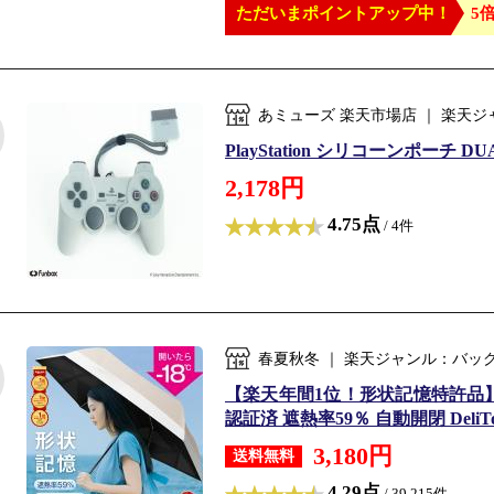
ただいまポイントアップ中！
5倍
あミューズ 楽天市場店 ｜ 楽天
PlayStation シリコーンポーチ
2,178円
4.75点
/ 4件
春夏秋冬 ｜ 楽天ジャンル：バッ
【楽天年間1位！形状記憶特許品】母の
認証済 遮熱率59％ 自動開閉 DeliToo
3,180円
送料無料
4.29点
/ 39,215件