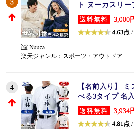
3
ト ヌーカスリープ【
3,000
送料無料
4.63点
/
Nuuca
楽天ジャンル：スポーツ・アウトドア
【名前入り】 ミズ
4
べる3タイプ 名入れ
3,934
送料無料
4.81点
/