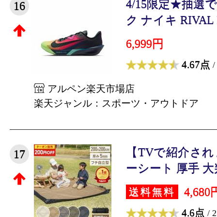
4/15限定★抽選
16
ク ナイキ RIVAL FL
6,999円
4.67点
/
アルペン楽天市場店
楽天ジャンル：スポーツ・アウトドア
【TVで紹介さ
17
ーシート 厚手 大判 2
4,680
送料無料
4.6点
/ 