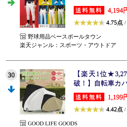
4,194
送料無料
4.75点
/
野球用品ベースボールタウン
楽天ジャンル：スポーツ・アウトドア
【楽天1位★3,
30
破！】自転車カバー 
1,199
送料無料
4.42点
/
GOOD LIFE GOODS