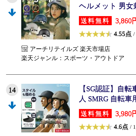
ヘルメット 男女兼用
3,860
送料無料
4.55点
/
アーチリテイルズ 楽天市場店
楽天ジャンル：スポーツ・アウトドア
【SG認証】自転
14
人 SMRG 自転車用
3,980
送料無料
4.6点
/ 