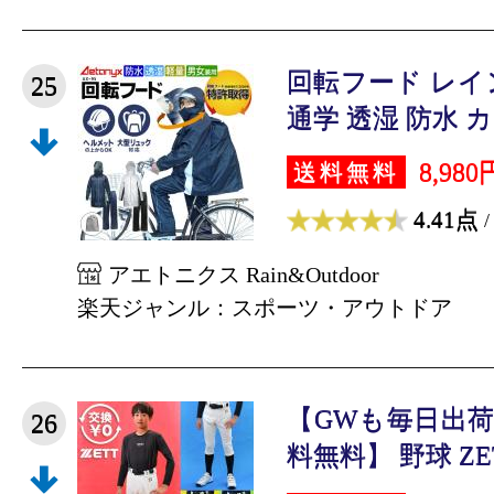
回転フード レイ
25
通学 透湿 防水 カッ
8,980
送料無料
4.41点
/
アエトニクス Rain&Outdoor
楽天ジャンル：スポーツ・アウトドア
【GWも毎日出
26
料無料】 野球 ZET