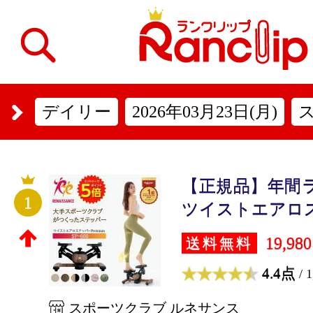
デイリー
2026年03月23日(月)
【正規品】年間
1
ツイストエアロス
19,98
送料無料
4.4点
/ 
スポーツクラブ ルネサンス