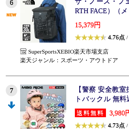
ザ・ノース・フェ
6
RTH FACE）（
15,379円
4.76点
/
SuperSportsXEBIO楽天市場支店
楽天ジャンル：スポーツ・アウトドア
【警察 安全教室
7
トバックル 無料返
3,980
送料無料
4.73点
/