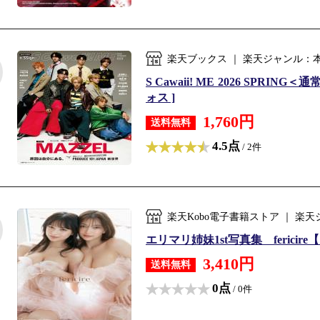
楽天ブックス ｜ 楽天ジャンル：
S Cawaii! ME 2026 SP
ォス ]
1,760円
送料無料
4.5点
/ 2件
楽天Kobo電子書籍ストア ｜ 
エリマリ姉妹1st写真集 fericire
3,410円
送料無料
0点
/ 0件