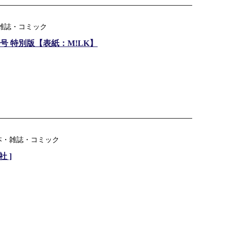
・雑誌・コミック
5月号 特別版【表紙：M!LK】
本・雑誌・コミック
社 ]