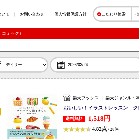
ついて
お問い合わせ
個人情報保護方針
こだわり検索
誌・コミック）
楽天ブックス ｜ 楽天ジャンル：
おいしい！イラストレッスン クレパ
1,518円
送料無料
4.82点
/ 28件