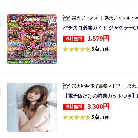
楽天ブックス ｜ 楽天ジャンル：
パチスロ必勝ガイド ジャグラーGOG
1,579円
送料無料
5点
/ 1件
楽天Kobo電子書籍ストア ｜ 
【電子版だけの特典カットつき】前田
3,300円
送料無料
5点
/ 1件