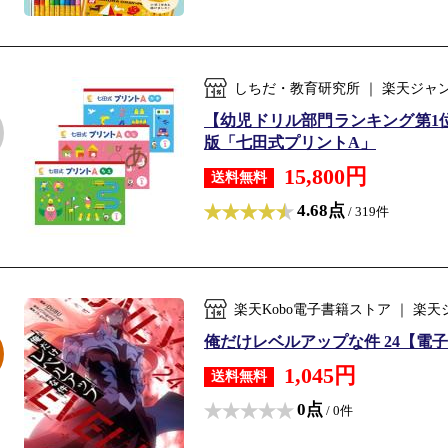
しちだ・教育研究所 ｜ 楽天ジャ
【幼児ドリル部門ランキング第1位
版「七田式プリントA」
15,800円
送料無料
4.68点
/ 319件
楽天Kobo電子書籍ストア ｜ 
俺だけレベルアップな件 24【電子書籍】[
1,045円
送料無料
0点
/ 0件