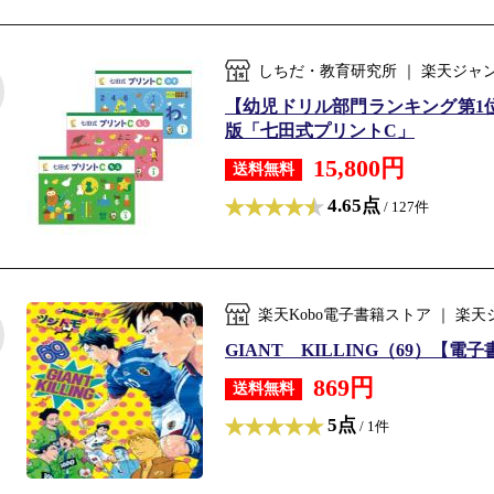
しちだ・教育研究所 ｜ 楽天ジャ
【幼児ドリル部門ランキング第1位
版「七田式プリントC」
15,800円
送料無料
4.65点
/ 127件
楽天Kobo電子書籍ストア ｜ 
GIANT KILLING（69）【電子
869円
送料無料
5点
/ 1件