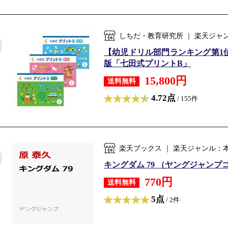
しちだ・教育研究所 ｜ 楽天ジャ
【幼児ドリル部門ランキング第1位
版「七田式プリントB」
15,800円
送料無料
4.72点
/ 155件
楽天ブックス ｜ 楽天ジャンル：
キングダム 79 （ヤングジャンプコミ
770円
送料無料
5点
/ 2件