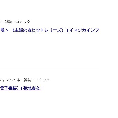
本・雑誌・コミック
RING＜通常版＞ （主婦の友ヒットシリーズ） [ イマジカインフ
楽天ジャンル：本・雑誌・コミック
【電子書籍】[ 菊地泰久 ]