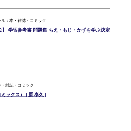
ンル：本・雑誌・コミック
】 学習参考書 問題集 ちえ・もじ・かずを学ぶ決定
本・雑誌・コミック
ックス） [ 原 泰久 ]