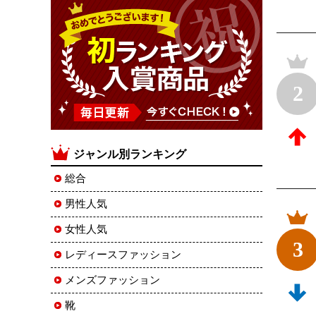
2
ジャンル別ランキング
総合
男性人気
女性人気
3
レディースファッション
メンズファッション
靴