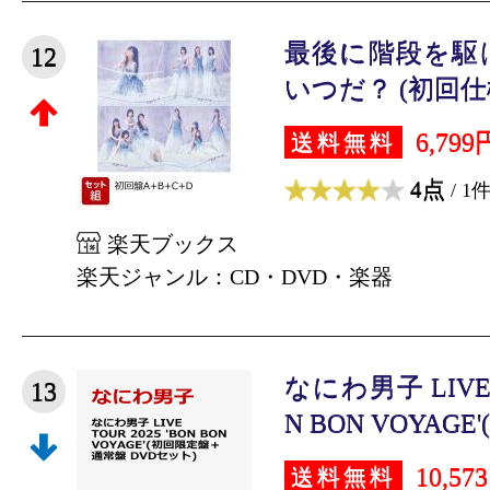
最後に階段を駆
12
いつだ？ (初回仕様
6,799
送料無料
4点
/ 1
楽天ブックス
楽天ジャンル：CD・DVD・楽器
なにわ男子 LIVE T
13
N BON VOYAGE'
10,57
送料無料