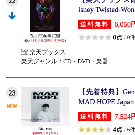
22
isney Twisted-Wond
6,050
送料無料
0点
/ 0
楽天ブックス
楽天ジャンル：CD・DVD・楽器
【先着特典】Gen Hos
23
MAD HOPE Japan T
7,524
送料無料
4点
/ 6