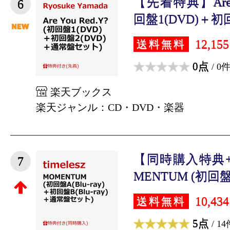
【先着特典】Are Yo
6
回盤1(DVD)＋初回盤
12,15
送料無料
0点
/ 0
楽天ブックス
楽天ジャンル：CD・DVD・楽器
【同時購入特典
7
MENTUM (初回盤A(B
10,43
送料無料
5点
/ 14