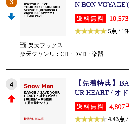
3
N BON VOYAGE'
10,57
送料無料
5点
/ 1
楽天ブックス
楽天ジャンル：CD・DVD・楽器
【先着特典】BANG!
4
UR HEART / オ
4,807
送料無料
4.43点
/