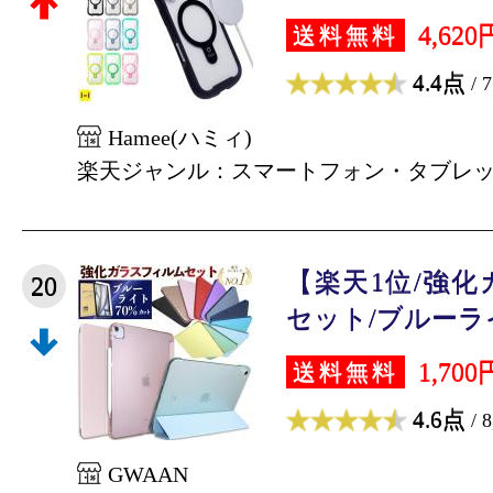
4,620
送料無料
4.4点
/ 
Hamee(ハミィ)
楽天ジャンル：スマートフォン・タブレ
【楽天1位/強
20
セット/ブルーライ
1,700
送料無料
4.6点
/ 
GWAAN