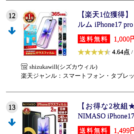
【楽天1位獲得】 i
12
ルム iPhone17 pro 
1,000
送料無料
4.64点
/
shizukawill(シズカウィル)
楽天ジャンル：スマートフォン・タブレ
【お得な2枚組
13
NIMASO iPhone
1,499
送料無料