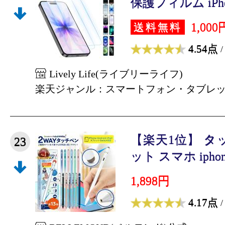
保護フィルム iPhone
1,000
送料無料
4.54点
/
Lively Life(ライブリーライフ)
楽天ジャンル：スマートフォン・タブレ
【楽天1位】 タ
23
ット スマホ iphon
1,898円
4.17点
/