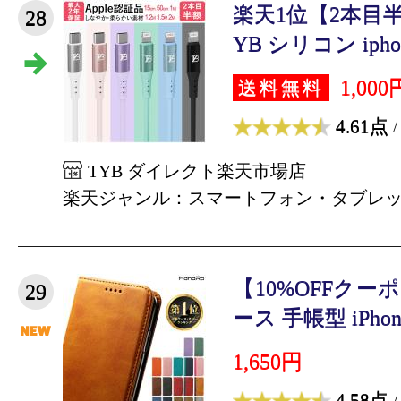
楽天1位【2本目
28
YB シリコン iphon
1,000
送料無料
4.61点
/
TYB ダイレクト楽天市場店
楽天ジャンル：スマートフォン・タブレ
【10%OFFクーポン
29
ース 手帳型 iPhone1
1,650円
4.58点
/