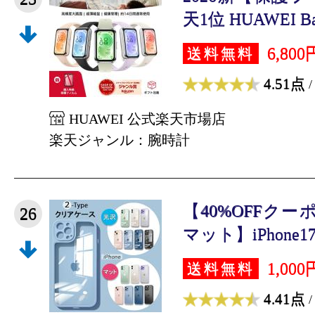
天1位 HUAWEI Band
6,800
送料無料
4.51点
/
HUAWEI 公式楽天市場店
楽天ジャンル：腕時計
【40%OFFクー
26
マット】iPhone17
1,000
送料無料
4.41点
/