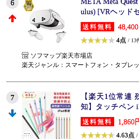
META Meta Quest
6
ulus) [VRヘッドセ
48,40
送料無料
4点
/ 13
ソフマップ楽天市場店
楽天ジャンル：スマートフォン・タブレ
【楽天1位常連 
7
知】タッチペン iPa
1,860
送料無料
4.63点
/