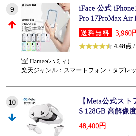
iFace 公式 iPhon
9
Pro 17ProMax Air i
3,960
送料無料
4.48点
/
Hamee(ハミィ)
楽天ジャンル：スマートフォン・タブレ
【Meta公式ストア】M
10
S 128GB 高解像度
48,400円