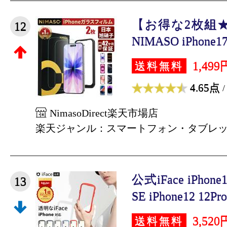
【お得な2枚組
12
NIMASO iPhone
1,499
送料無料
4.65点
/
NimasoDirect楽天市場店
楽天ジャンル：スマートフォン・タブレ
公式iFace iPhone
13
SE iPhone12 12Pro 
3,520
送料無料