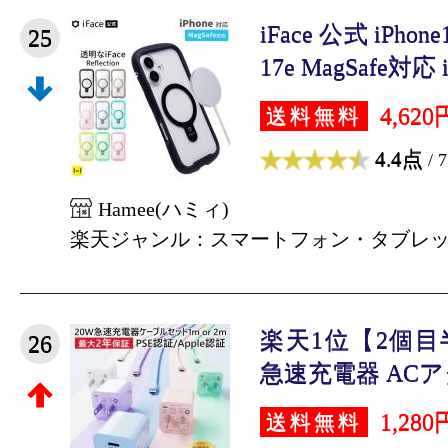
iFace 公式 iPhon
25
17e MagSafe対応 iP
4,620
送料無料
4.4点
/ 
Hamee(ハミィ)
楽天ジャンル：スマートフォン・タブレ
楽天1位【2個
26
急速充電器 ACアダ
1,280
送料無料