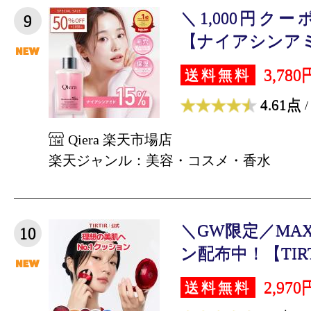
＼1,000円ク
9
【ナイアシンアミド
3,780
送料無料
4.61点
/
Qiera 楽天市場店
楽天ジャンル：美容・コスメ・香水
＼GW限定／MAX
10
ン配布中！【TIRTI
2,970
送料無料