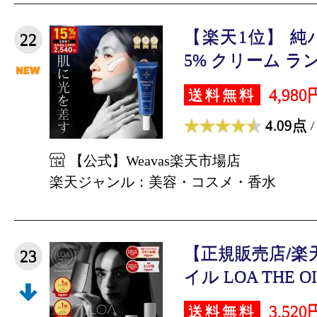
【楽天1位】 
22
5% クリーム ラン
4,980
送料無料
4.09点
/
【公式】Weavas楽天市場店
楽天ジャンル：美容・コスメ・香水
【正規販売店/楽
23
イル LOA THE OIL 
3,520
送料無料