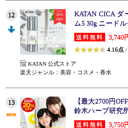
KATAN CIC
12
ム5 30g ニードル
3,740
送料無料
4.16点
/
KATAN 公式ストア
楽天ジャンル：美容・コスメ・香水
【最大2700円O
13
鈴木ハーブ研究所 
3,750
送料無料