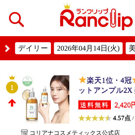
デイリー
2026年04月14日(火)
楽天1位・4冠
1
ットアンプル2X 美容
2,420
送料無料
4.57点
/
コリアナコスメティックス公式店