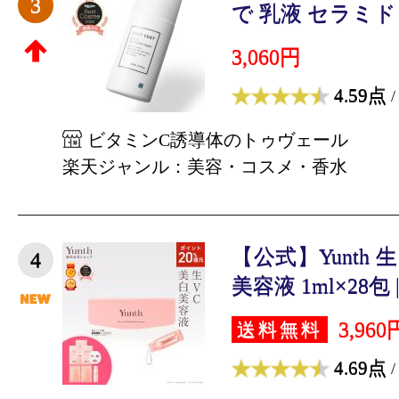
3
で 乳液 セラミド 
3,060円
4.59点
/
ビタミンC誘導体のトゥヴェール
楽天ジャンル：美容・コスメ・香水
【公式】Yunth
4
美容液 1ml×28包 |
3,960
送料無料
4.69点
/