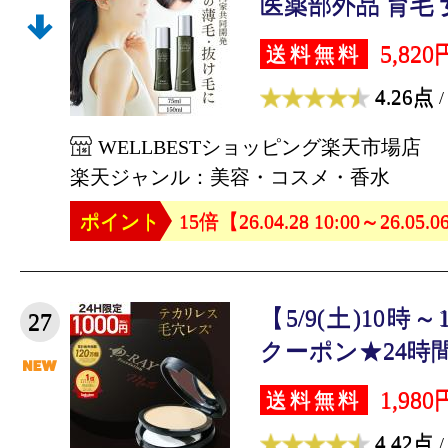
医薬部外品 育毛 女性
5,820
送料無料
4.26点
/
WELLBESTショッピング楽天市場店
楽天ジャンル：美容・コスメ・香水
ポイント
15倍【26.04.28 10:00～26.05.0
【5/9(土)10時
27
クーポン★24時間限
1,980
送料無料
4.42点
/