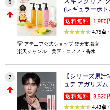
スキンクリア 
6
(レギュラーボトル) 
1,980
送料無料
4.75点
/
アテニア公式ショップ 楽天市場店
楽天ジャンル：美容・コスメ・香水
【シリーズ累計3
7
ュテ アガリズム リ
3,520
送料無料
4.43点
/