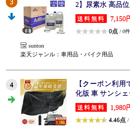
3
2】尿素水 高品位尿
7,150
送料無料
0点
/ 0
sunton
楽天ジャンル：車用品・バイク用品
【クーポン利用で
4
化版 車 サンシェー
1,980
送料無料
4.46点
/