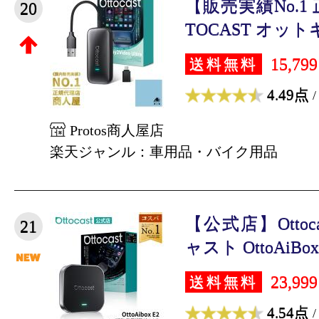
【販売実績No.1
20
TOCAST オットキ
15,79
送料無料
4.49点
/
Protos商人屋店
楽天ジャンル：車用品・バイク用品
【公式店】Ottoc
21
ャスト OttoAiBox E
23,99
送料無料
4.54点
/