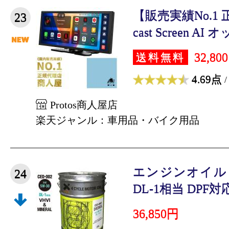
【販売実績No.1 
23
cast Screen AI オ
32,80
送料無料
4.69点
/
Protos商人屋店
楽天ジャンル：車用品・バイク用品
エンジンオイル 20
24
DL-1相当 DPF対応
36,850円