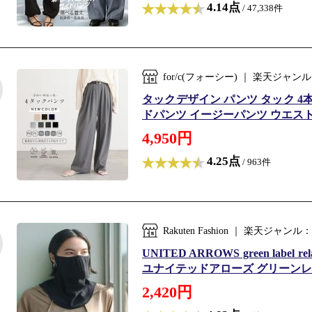
4.14点
/ 47,338件
for/c(フォーシー) ｜ 楽天ジ
タックデザイン パンツ タック 4
ドパンツ イージーパンツ ウエストゴ
4,950円
4.25点
/ 963件
Rakuten Fashion ｜ 楽天
UNITED ARROWS green lab
ユナイテッドアローズ グリーンレー
2,420円