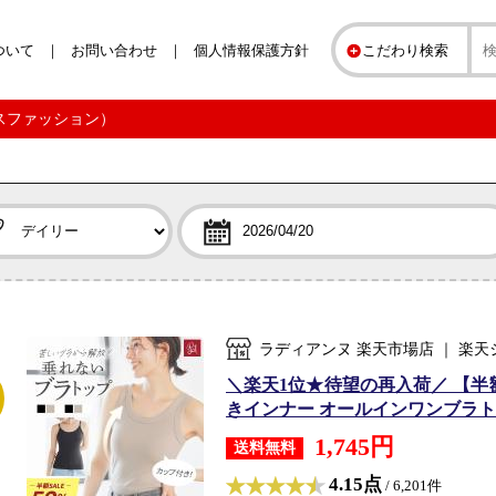
ついて
お問い合わせ
個人情報保護方針
こだわり検索
ースファッション）
ラディアンヌ 楽天市場店 ｜ 楽
＼楽天1位★待望の再入荷／ 【半
きインナー オールインワンブラトッ
1,745円
送料無料
4.15点
/ 6,201件