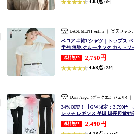
4.83点
/ 6件
BASEMENT online ｜ 楽
ベロア半袖Tシャツ｜トップス ベ
半袖 無地 クルーネック カットソー 
2,750円
送料無料
4.68点
/ 25件
Dark Angel (ダークエンジェ
34%OFF！【GW限定：3,790円
レッチ レギンス 美脚 脚長視覚効果
2,490円
送料無料
4.18点
/ 2,231件