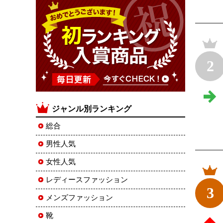
2
ジャンル別ランキング
総合
男性人気
女性人気
レディースファッション
3
メンズファッション
靴