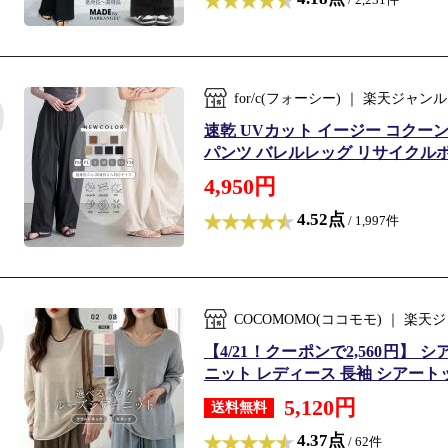
for/c(フォーシー) ｜ 楽天ジ
速乾 UVカット イージー コクー
パンツ バレルレッグ リサイクルポ
4,950円
4.52点
/ 1,997件
COCOMOMO(ココモモ) ｜ 
【4/21！クーポンで2,560円】
ニット レディース 長袖 シアートップ
5,120円
送料無料
4.37点
/ 62件