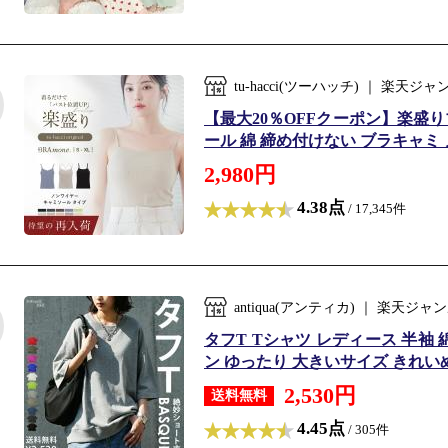
tu-hacci(ツーハッチ) ｜ 楽
【最大20％OFFクーポン】楽盛り
ール 綿 締め付けない ブラキャミ 
2,980円
4.38点
/ 17,345件
antiqua(アンティカ) ｜ 楽
タフT Tシャツ レディース 半袖 
ン ゆったり 大きいサイズ きれいめ 
2,530円
送料無料
4.45点
/ 305件