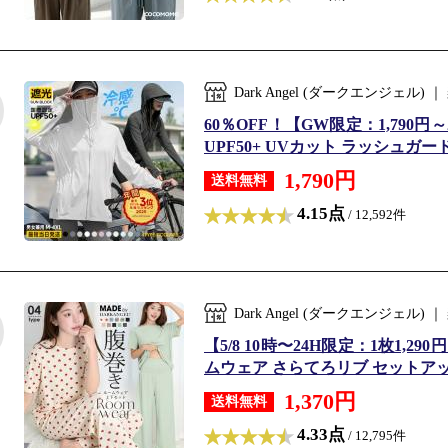
Dark Angel (ダークエンジェ
60％OFF！【GW限定：1,790円
UPF50+ UVカット ラッシュガード
1,790円
送料無料
4.15点
/ 12,592件
Dark Angel (ダークエンジェ
【5/8 10時〜24H限定：1枚1
ムウェア さらてろリブ セットアップ
1,370円
送料無料
4.33点
/ 12,795件