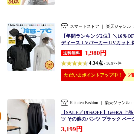
スマートストア ｜ 楽天ジャンル
【年間ランキング2位】＼16％OFFク
ディース UVパーカー UVカット 体感
1,980円
送料無料
4.34点
/ 16,977件
ただいまポイントアップ中！
5倍
Rakuten Fashion ｜ 楽天
【SALE／19%OFF】GeeRA
ツ その他のパンツ ブラック ベー
3,199円