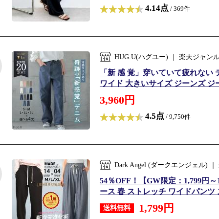
4.14点
/ 369件
HUG.U(ハグユー) ｜ 楽天ジ
「新 感 覚」穿いていて疲れない 
ワイド 大きいサイズ ジーンズ ジー
3,960円
4.5点
/ 9,750件
Dark Angel (ダークエンジェ
54％OFF！【GW限定：1,799
ース 春 ストレッチ ワイドパンツ ズ
1,799円
送料無料