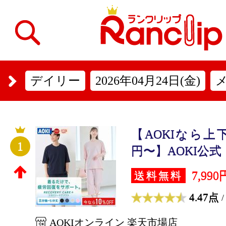
デイリー
2026年04月24日(金)
【AOKIなら上下
1
円〜】AOKI公式 
7,990
送料無料
4.47点
/
AOKIオンライン 楽天市場店