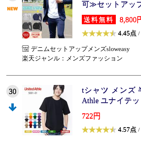
可≫セットアップ メ
8,800
送料無料
4.45点
/
デニムセットアップメンズsloweasy
楽天ジャンル：メンズファッション
tシャツ メンズ 半
30
Athle ユナイテッ
722円
4.57点
/