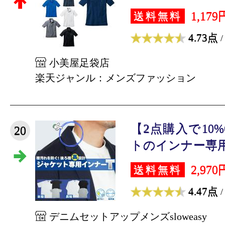
1,179
送料無料
4.73点
/
小美屋足袋店
楽天ジャンル：メンズファッション
【2点購入で10
20
トのインナー専用 半
2,970
送料無料
4.47点
/
デニムセットアップメンズsloweasy