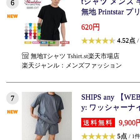
tシャツ メンズ
6
無地 Printstar プリ
620円
4.52点
/
無地Tシャツ Tshirt.st楽天市場店
楽天ジャンル：メンズファッション
SHIPS any 【WE
7
y: ワッシャーナイロ
9,900
送料無料
5点
/ 1