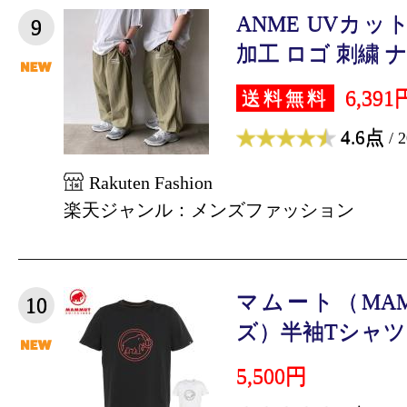
ANME UVカッ
9
加工 ロゴ 刺繍 ナイ
6,391
送料無料
4.6点
/ 
Rakuten Fashion
楽天ジャンル：メンズファッション
マムート（MA
10
ズ）半袖Tシャツ QD 
5,500円