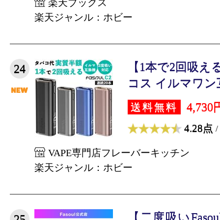
楽天ブックス
楽天ジャンル：ホビー
【1本で2回吸え
24
コス イルマワン互換
4,730
送料無料
4.28点
/
VAPE専門店フレーバーキッチン
楽天ジャンル：ホビー
【二度吸いFaso
25