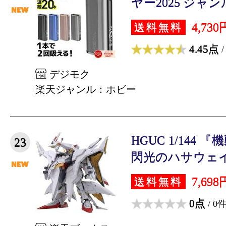
ヤー2025 ジャンル
4,730
送料無料
4.45点
/
デジモク
楽天ジャンル：ホビー
HGUC 1/144
23
閃光のハサウェイ』
7,698
送料無料
0点
/ 0