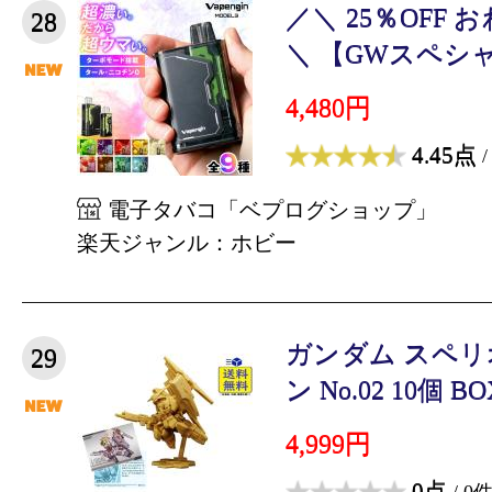
／＼ 25％OFF
28
＼ 【GWスペシャル
4,480円
4.45点
/
電子タバコ「ベプログショップ」
楽天ジャンル：ホビー
ガンダム スペ
29
ン No.02 10個 BO
4,999円
0点
/ 0