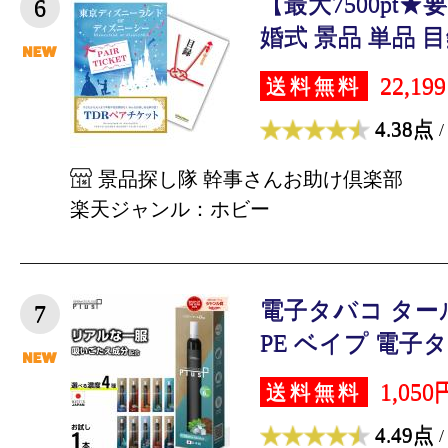
【最大7500pt
6
婚式 景品 単品 目録
22,19
送料無料
4.38点
/
景品探し隊 幹事さんお助け倶楽部
楽天ジャンル：ホビー
電子タバコ タール
7
PE ベイプ 電子タバ
1,050
送料無料
4.49点
/