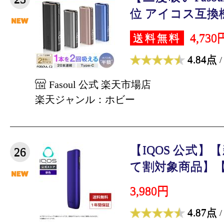
位 アイコス互換機 F
4,730
送料無料
4.84点
/
Fasoul 公式 楽天市場店
楽天ジャンル：ホビー
【IQOS 公式
26
て割対象商品】【自
3,980円
4.87点
/