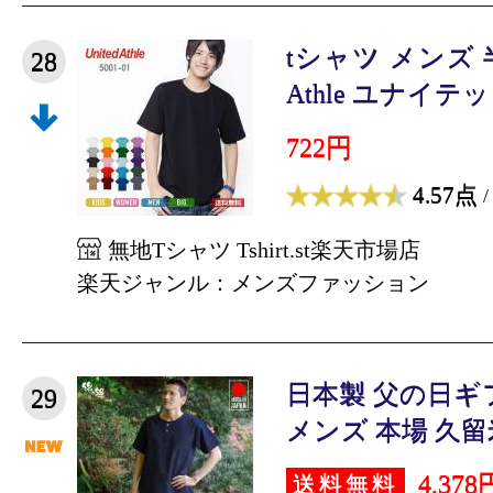
tシャツ メンズ 半
28
Athle ユナイテッ
722円
4.57点
/
無地Tシャツ Tshirt.st楽天市場店
楽天ジャンル：メンズファッション
日本製 父の日ギ
29
メンズ 本場 久留米織
4,378
送料無料