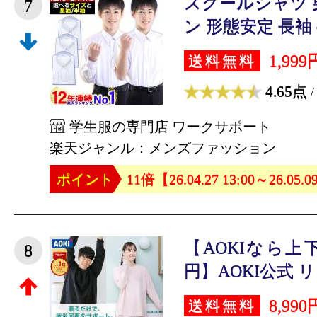
スクールシャツ 
7
ン 形態安定 長袖 半
1,999
送料無料
4.65点
/
学生服の専門店 ワークサポート
楽天ジャンル：メンズファッション
ポイント
11倍【26.04.27 13:00～26.05.0
【AOKIなら上下
8
円】AOKI公式 リ
8,990
送料無料