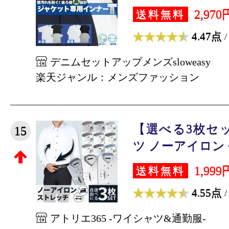
2,970
送料無料
4.47点
/
デニムセットアップメンズsloweasy
楽天ジャンル：メンズファッション
【選べる3枚セ
15
ツ ノーアイロン 長
1,999
送料無料
4.55点
/
アトリエ365 -ワイシャツ&通勤服-