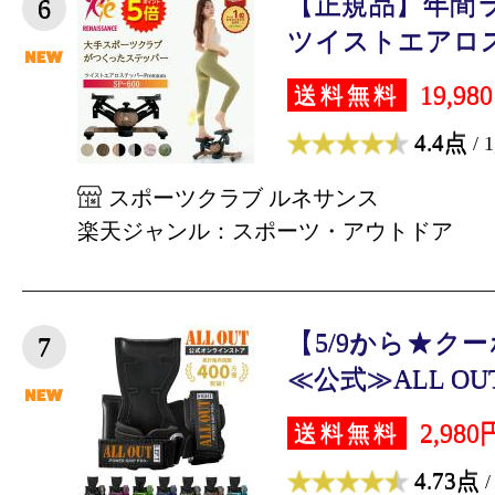
【正規品】年間
6
ツイストエアロス
19,98
送料無料
4.4点
/ 
スポーツクラブ ルネサンス
楽天ジャンル：スポーツ・アウトドア
【5/9から★クー
7
≪公式≫ALL OU
2,980
送料無料
4.73点
/