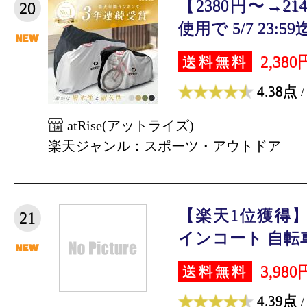
【2380円〜→2
20
使用で 5/7 23:59
2,380
送料無料
4.38点
/
atRise(アットライズ)
楽天ジャンル：スポーツ・アウトドア
【楽天1位獲得】
21
インコート 自転車 
3,980
送料無料
4.39点
/