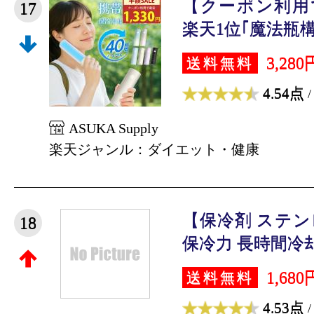
【クーポン利用で
17
楽天1位｢魔法瓶構造
3,280
送料無料
4.54点
/
ASUKA Supply
楽天ジャンル：ダイエット・健康
【保冷剤 ステ
18
保冷力 長時間冷却 
1,680
送料無料
4.53点
/