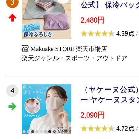
3
公式】 保冷バッグ O
2,480円
4.59点
/
Makuake STORE 楽天市場店
楽天ジャンル：スポーツ・アウトドア
（ヤケーヌ公式
4
ー ヤケーヌスタン
2,090円
4.72点
/