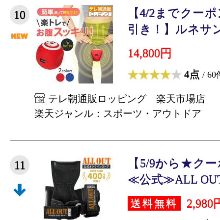
【4/2までクーポ
10
引き！】ルネサンス
14,800円
4点
/ 60
テレ朝通販ロッピング 楽天市場店
楽天ジャンル：スポーツ・アウトドア
【5/9から★クー
11
≪公式≫ALL OU
2,980
送料無料