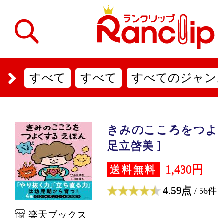
すべて
すべて
すべてのジャン
きみのこころをつよく
足立啓美 ]
1,430円
送料無料
4.59点
/ 56件
楽天ブックス