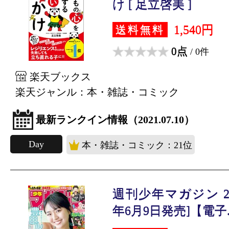
け [ 足立啓美 ]
1,540円
送料無料
0点
/ 0件
楽天ブックス
楽天ジャンル：本・雑誌・コミック
最新ランクイン情報（2021.07.10）
Day
本・雑誌・コミック：21位
週刊少年マガジン 202
年6月9日発売]【電子..