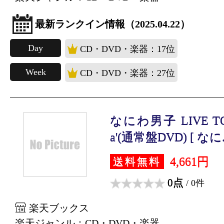
最新ランクイン情報（2025.04.22）
Day
CD・DVD・楽器：17位
Week
CD・DVD・楽器：27位
なにわ男子 LIVE TOUR
a'(通常盤DVD) [ なに.
4,661円
送料無料
0点
/ 0件
楽天ブックス
楽天ジャンル：CD・DVD・楽器