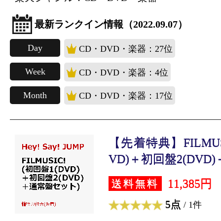
最新ランクイン情報（2022.09.07）
Day
CD・DVD・楽器：27位
Week
CD・DVD・楽器：4位
Month
CD・DVD・楽器：17位
【先着特典】FILMUSI
VD)＋初回盤2(DVD)＋
11,385円
送料無料
5点
/ 1件