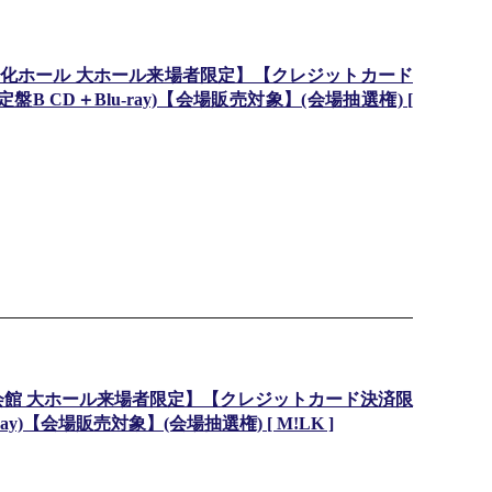
化ホール 大ホール来場者限定】【クレジットカード
 CD＋Blu-ray)【会場販売対象】(会場抽選権) [
会館 大ホール来場者限定】【クレジットカード決済限
y)【会場販売対象】(会場抽選権) [ M!LK ]