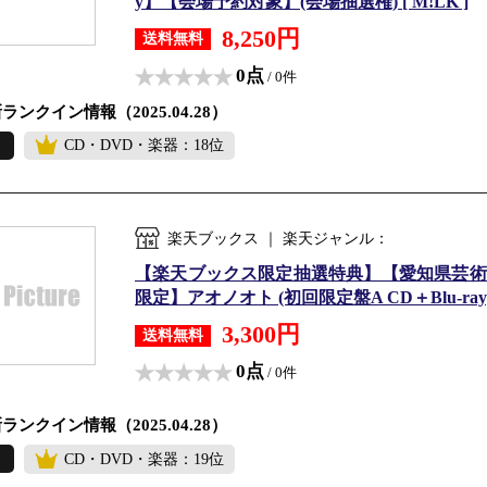
y】【会場予約対象】(会場抽選権) [ M!LK ]
8,250円
送料無料
0点
/ 0件
ランクイン情報（2025.04.28）
CD・DVD・楽器：18位
楽天ブックス ｜ 楽天ジャンル：
【楽天ブックス限定抽選特典】【愛知県芸術
限定】アオノオト (初回限定盤A CD＋Blu-ray
3,300円
送料無料
0点
/ 0件
ランクイン情報（2025.04.28）
CD・DVD・楽器：19位