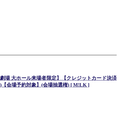
劇場 大ホール来場者限定】【クレジットカード決済
)【会場予約対象】(会場抽選権) [ M!LK ]