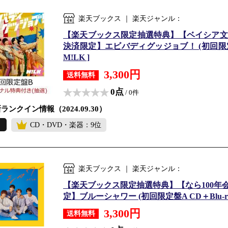
楽天ブックス ｜ 楽天ジャンル：
【楽天ブックス限定抽選特典】【ベイシア文
決済限定】エビバディグッジョブ！ (初回限定盤B
M!LK ]
3,300円
送料無料
0点
/ 0件
ランクイン情報（2024.09.30）
CD・DVD・楽器：9位
楽天ブックス ｜ 楽天ジャンル：
【楽天ブックス限定抽選特典】【なら100年
定】ブルーシャワー (初回限定盤A CD＋Blu-ra
3,300円
送料無料