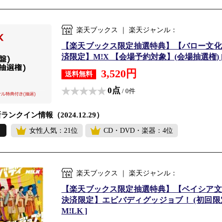
楽天ブックス ｜ 楽天ジャンル：
【楽天ブックス限定抽選特典】【バロー文化
済限定】M!X 【会場予約対象】(会場抽選権) [ M
3,520円
送料無料
0点
/ 0件
ランクイン情報（2024.12.29）
女性人気：21位
CD・DVD・楽器：4位
楽天ブックス ｜ 楽天ジャンル：
【楽天ブックス限定抽選特典】【ベイシア文
決済限定】エビバディグッジョブ！ (初回限定盤A
M!LK ]