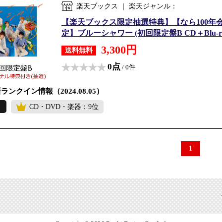
楽天ブックス ｜ 楽天ジャンル：
【楽天ブックス限定抽選特典】【なら100年
定】ブルーシャワー (初回限定盤B CD＋Blu-ra
3,300円
送料無料
0点
/ 0件
ランクイン情報（2024.08.05）
CD・DVD・楽器：9位
1