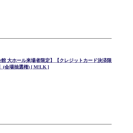
会館 大ホール来場者限定】【クレジットカード決済限
場抽選権) [ M!LK ]