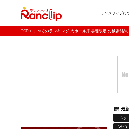
ランクリップに
TOP
>
すべてのランキング 大ホール来場者限定 の検索結果
最新
Day
Week