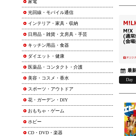
家電
光回線・モバイル通信
インテリア・家具・収納
日用品・雑貨・文房具・手芸
キッチン用品・食器
ダイエット・健康
医薬品・コンタクト・介護
最新
美容・コスメ・香水
Day
スポーツ・アウトドア
花・ガーデン・DIY
おもちゃ・ゲーム
ホビー
CD・DVD・楽器