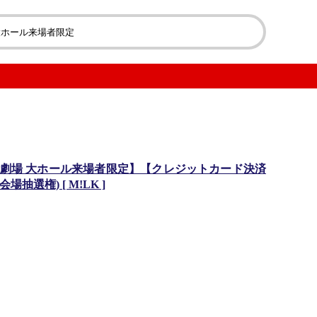
劇場 大ホール来場者限定】【クレジットカード決済
選権) [ M!LK ]