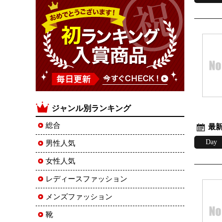
ジャンル別ランキング
総合
最新
Day
男性人気
女性人気
レディースファッション
メンズファッション
靴