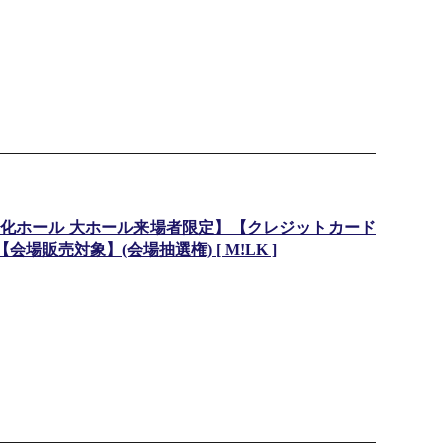
化ホール 大ホール来場者限定】【クレジットカード
場販売対象】(会場抽選権) [ M!LK ]