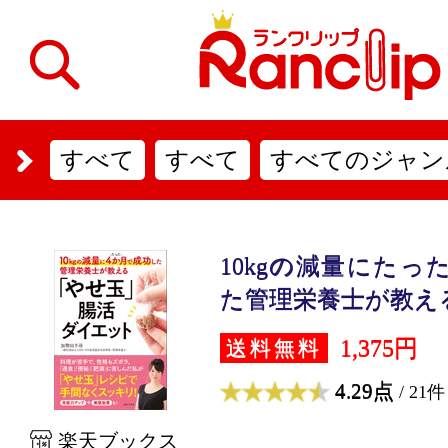
すべて
すべて
すべてのジャン
10kgの減量にたっ
た管理栄養士が教える.
1,375円
送料無料
4.29点
/ 21件
楽天ブックス