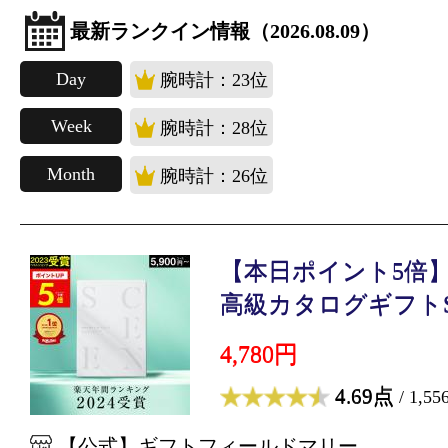
最新ランクイン情報（2026.08.09）
Day
腕時計：23位
Week
腕時計：28位
Month
腕時計：26位
【本日ポイント5倍】高
高級カタログギフトS.
4,780円
4.69点
/ 1,5
【公式】ギフトフィールドマリー