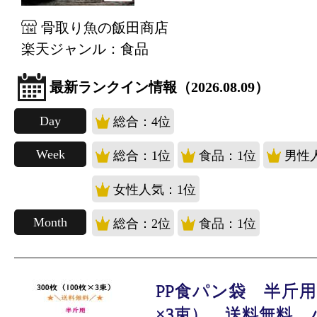
骨取り魚の飯田商店
楽天ジャンル：食品
最新ランクイン情報（2026.08.09）
Day
総合：4位
Week
総合：1位
食品：1位
男性
女性人気：1位
Month
総合：2位
食品：1位
PP食パン袋 半斤用 
×3束） 送料無料 パ.