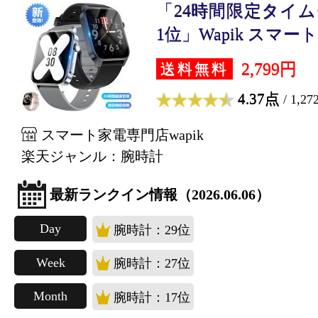
「24時間限定タイ
1位」Wapik スマート.
2,799円
送料無料
4.37点
/ 1,2
スマート家電専門店wapik
楽天ジャンル：腕時計
最新ランクイン情報（2026.06.06）
Day
腕時計：29位
Week
腕時計：27位
Month
腕時計：17位