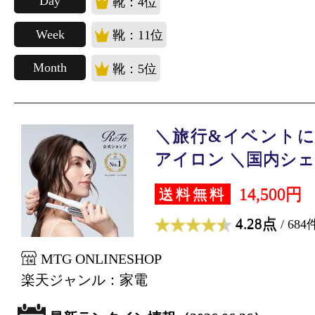
Day
靴：4位
Week
靴：11位
Month
靴：5位
＼旅行&イベントに
アイロン ＼国内シェア
14,500円
送料無料
4.28点
/ 684
MTG ONLINESHOP
楽天ジャンル：家電