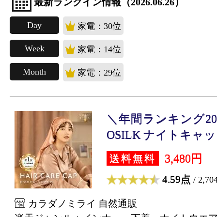
最新ランクイン情報（2026.06.26）
Day
家電：30位
Week
家電：14位
Month
家電：29位
＼年間ランキング202
OSILK ナイトキャップ
3,480円
送料無料
4.59点
/ 2,7
カラダノミライ 自然通販