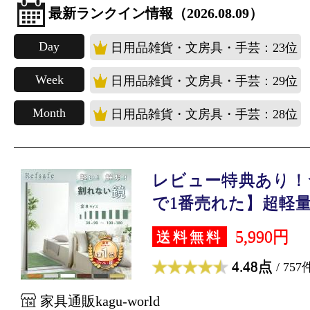
最新ランクイン情報（2026.08.09）
Day
日用品雑貨・文房具・手芸：23位
Week
日用品雑貨・文房具・手芸：29位
Month
日用品雑貨・文房具・手芸：28位
レビュー特典あり！★
で1番売れた】超軽量 .
5,990円
送料無料
4.48点
/ 757
家具通販kagu-world