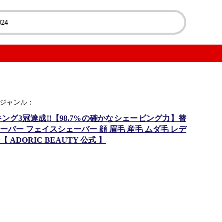
楽天ジャンル：
キング3冠達成!!【98.7%の確かなシェービング力】替
ェーバー フェイスシェーバー 顔 眉毛 産毛 ムダ毛 レデ
ADORIC BEAUTY 公式 】