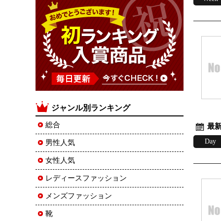
ジャンル別ランキング
総合
最新
Day
男性人気
女性人気
レディースファッション
メンズファッション
靴