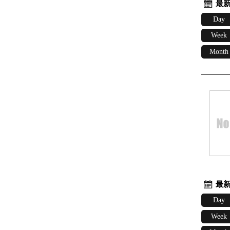
最新
Day
Week
Month
最新
Day
Week