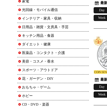
家電
最新
光回線・モバイル通信
Day
Week
インテリア・家具・収納
日用品・雑貨・文房具・手芸
キッチン用品・食器
ダイエット・健康
医薬品・コンタクト・介護
美容・コスメ・香水
スポーツ・アウトドア
花・ガーデン・DIY
最新
Day
おもちゃ・ゲーム
Week
ホビー
CD・DVD・楽器