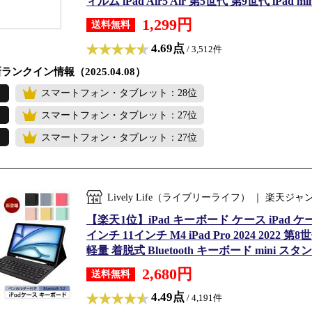
ィルム iPad Air5 Air 第5世代 第9世代 iPad m
1,299円
送料無料
4.69点
/ 3,512件
ランクイン情報（2025.04.08）
スマートフォン・タブレット：28位
スマートフォン・タブレット：27位
スマートフォン・タブレット：27位
Lively Life（ライブリーライフ） ｜ 楽天ジャ
【楽天1位】iPad キーボード ケース iPad ケース
インチ 11インチ M4 iPad Pro 2024 2022 第8
軽量 着脱式 Bluetooth キーボード mini スタンド
2,680円
送料無料
4.49点
/ 4,191件