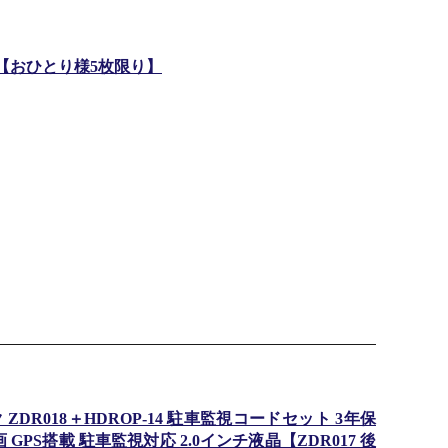
 2024【おひとり様5枚限り】
DR018＋HDROP-14 駐車監視コードセット 3年保
GPS搭載 駐車監視対応 2.0インチ液晶【ZDR017 後