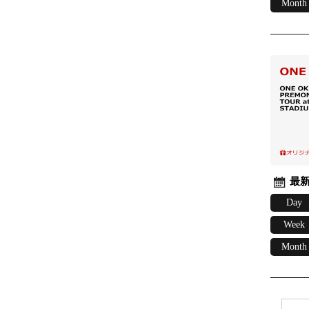
Month
最新
Day
Week
Month