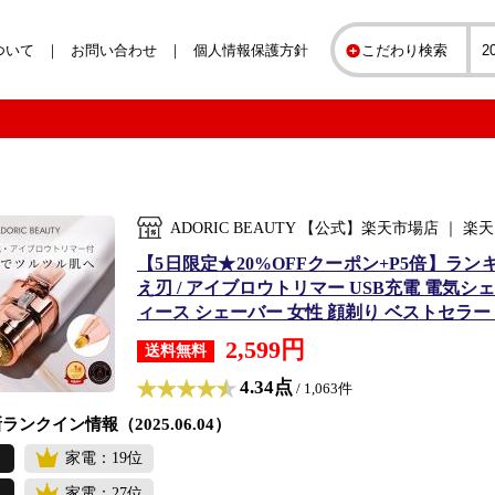
ついて
お問い合わせ
個人情報保護方針
こだわり検索
ADORIC BEAUTY 【公式】楽天市場店 ｜ 
【5日限定★20%OFFクーポン+P5倍】ラン
え刃 / アイブロウトリマー USB充電 電気シ
ィース シェーバー 女性 顔剃り ベストセラー 【 
2,599円
送料無料
4.34点
/ 1,063件
ランクイン情報（2025.06.04）
家電：19位
家電：27位