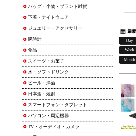
バッグ・小物・ブランド雑貨
下着・ナイトウェア
ジュエリー・アクセサリー
最新
腕時計
Day
食品
Week
Month
スイーツ・お菓子
水・ソフトドリンク
ビール・洋酒
日本酒・焼酎
スマートフォン・タブレット
パソコン・周辺機器
TV・オーディオ・カメラ