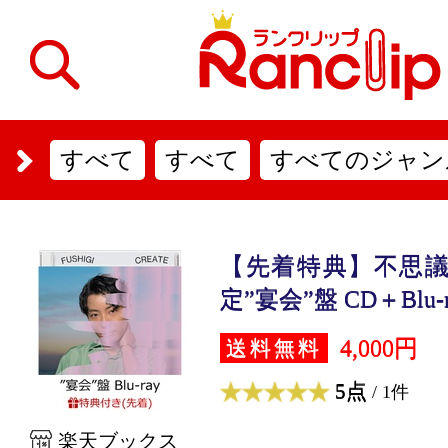
すべて
すべて
すべてのジャン
【先着特典】不思議
定”宴会”盤 CD＋Blu-r.
4,000円
送料無料
5点
/ 1件
楽天ブックス