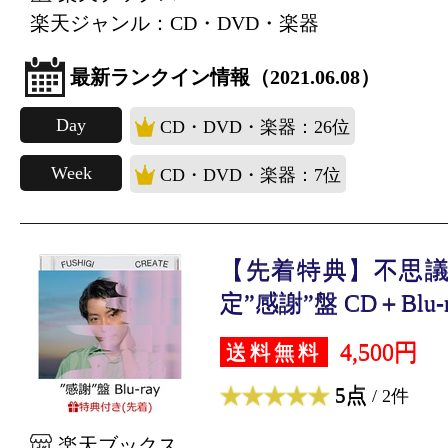
楽天ジャンル：CD・DVD・楽器
最新ランクイン情報（2021.06.08）
Day
CD・DVD・楽器：26位
Week
CD・DVD・楽器：7位
【先着特典】不思議
定”感謝”盤 CD＋Blu-r.
4,500円
送料無料
5点
/ 2件
楽天ブックス