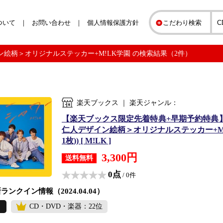
ついて
お問い合わせ
個人情報保護方針
こだわり検索
ザイン絵柄＞オリジナルステッカー+M!LK学園 の検索結果（2件）
楽天ブックス ｜ 楽天ジャンル：
【楽天ブックス限定先着特典+早期予約特典】ブルー
仁人デザイン絵柄＞オリジナルステッカー+M!
1枚)) [ M!LK ]
3,300円
送料無料
0点
/ 0件
ランクイン情報（2024.04.04）
CD・DVD・楽器：22位