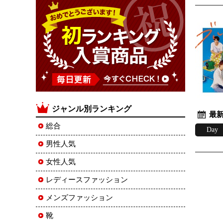
ジャンル別ランキング
最新
総合
Day
男性人気
女性人気
レディースファッション
メンズファッション
靴