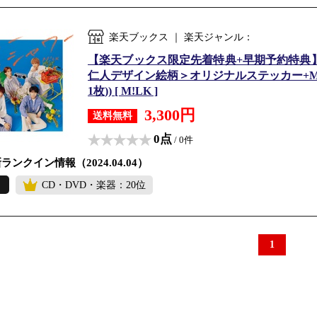
楽天ブックス ｜ 楽天ジャンル：
【楽天ブックス限定先着特典+早期予約特典】ブルー
仁人デザイン絵柄＞オリジナルステッカー+M!
1枚)) [ M!LK ]
3,300円
送料無料
0点
/ 0件
ランクイン情報（2024.04.04）
CD・DVD・楽器：20位
1