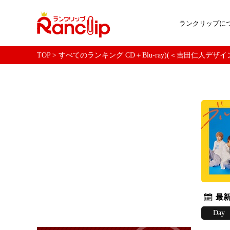
ランクリップに
TOP
>
すべてのランキング CD＋Blu-ray)(＜吉田仁人デ
最新
Day