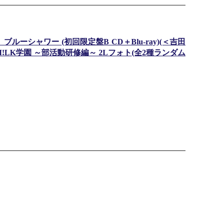
シャワー (初回限定盤B CD＋Blu-ray)(＜吉田
LK学園 ～部活動研修編～ 2Lフォト(全2種ランダム