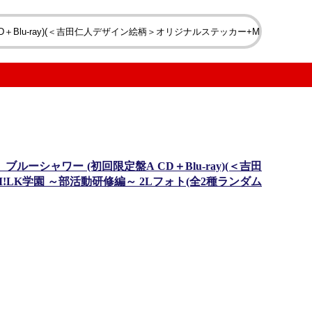
シャワー (初回限定盤A CD＋Blu-ray)(＜吉田
LK学園 ～部活動研修編～ 2Lフォト(全2種ランダム