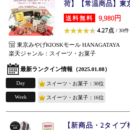
荷】【常温商品】東京.
9,980円
送料無料
4.27点
/ 30件
東京みやげKIOSKモール HANAGATAYA
楽天ジャンル：スイーツ・お菓子
最新ランクイン情報（2025.01.08）
Day
スイーツ・お菓子：30位
Week
スイーツ・お菓子：16位
【新商品・2タイプ構