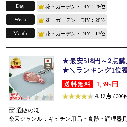
Day
花・ガーデン・DIY：26位
Week
花・ガーデン・DIY：28位
Month
花・ガーデン・DIY：12位
★最安518円～2点
★＼ランキング1位獲得
1,399円
送料無料
4.37点
/ 306
通販の暁
楽天ジャンル：キッチン用品・食器・調理器