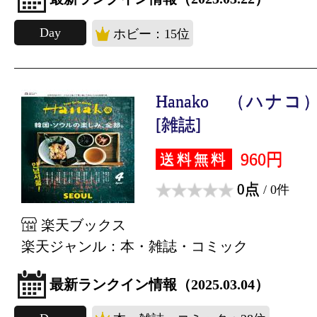
Day
ホビー：15位
Hanako （ハナコ） 
[雑誌]
960円
送料無料
0点
/ 0件
楽天ブックス
楽天ジャンル：本・雑誌・コミック
最新ランクイン情報（2025.03.04）