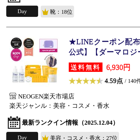
Day
靴：18位
★LINEクーポン配布
公式】【ダーマロジー 
6,930円
送料無料
4.59点
/ 140
NEOGEN楽天市場店
楽天ジャンル：美容・コスメ・香水
最新ランクイン情報（2025.12.04）
Day
美容・コスメ・香水：27位