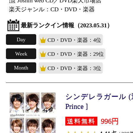
Joshin web CD／DVD楽天市場店
楽天ジャンル：CD・DVD・楽器
最新ランクイン情報（2023.05.31）
Day
CD・DVD・楽器：4位
Week
CD・DVD・楽器：29位
Month
CD・DVD・楽器：3位
シンデレラガール (通常盤
Prince ]
996円
送料無料