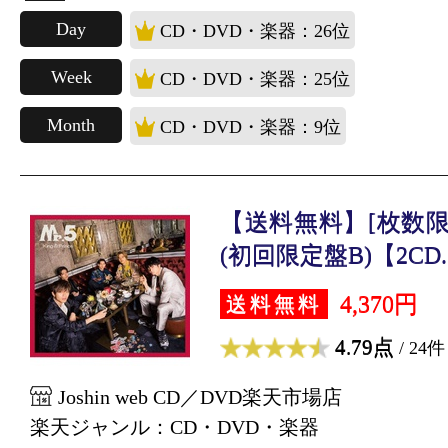
Day
CD・DVD・楽器：26位
Week
CD・DVD・楽器：25位
Month
CD・DVD・楽器：9位
【送料無料】[枚数限定
(初回限定盤B)【2CD..
4,370円
送料無料
4.79点
/ 24件
Joshin web CD／DVD楽天市場店
楽天ジャンル：CD・DVD・楽器