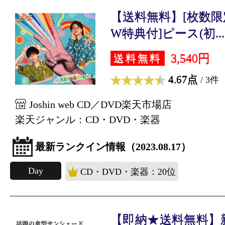
【送料無料】[枚数限定
W特典付]ピース(初...
3,540円
送料無料
4.67点
/ 3件
Joshin web CD／DVD楽天市場店
楽天ジャンル：CD・DVD・楽器
最新ランクイン情報（2023.08.17）
Day
CD・DVD・楽器：20位
【即納★送料無料】