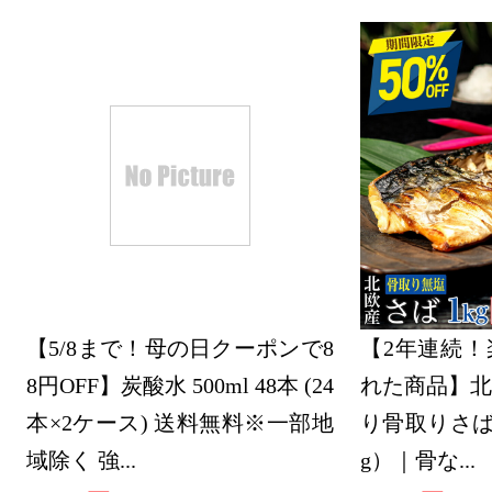
ランキング
2026/06/04
総合ランキ
ランキング
【5/8まで！母の日クーポンで8
【2年連続！
8円OFF】炭酸水 500ml 48本 (24
れた商品】北
本×2ケース) 送料無料※一部地
り骨取りさば 
域除く 強...
g）｜骨な...