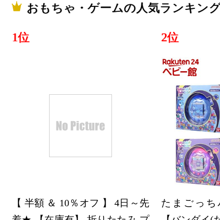
2025/12/03
おもちゃ・ゲームの人気ランキン
おもちゃ
1位
2位
グ：17位
2025/12/02
おもちゃ
グ：5位
2025/12/01
おもちゃ
グ：19位
【 半額 ＆ 10％オフ 】 4日～先
たまごっちパ
着★ 【在庫有】 折りたたみ プ
【バンダイ(