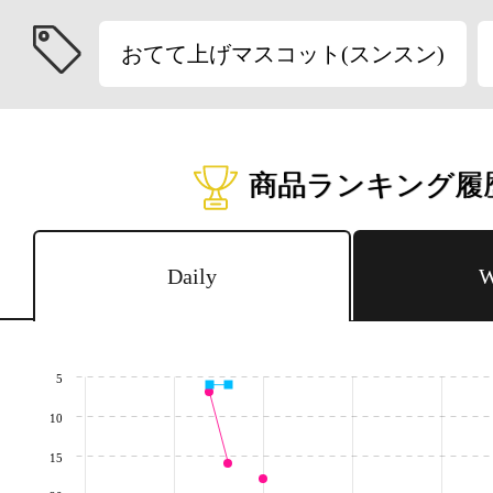
おてて上げマスコット(スンスン)
商品ランキング履
Daily
W
5
10
15