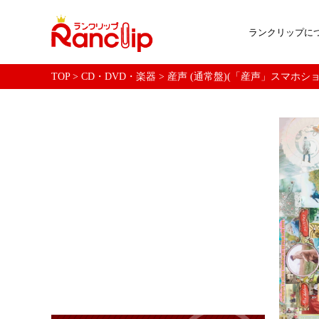
ランクリップに
TOP
>
CD・DVD・楽器
>
産声 (通常盤)(「産声」スマホショルダー