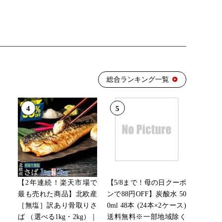
総合ランキング一覧
4
5
【2年連続！楽天市場で
【5/8まで！母の日クーポ
最も売れた商品】北欧産
ンで88円OFF】炭酸水 50
［無塩］訳あり骨取りさ
0ml 48本 (24本×2ケース)
ば （選べる1kg・2kg）｜
送料無料※一部地域除く