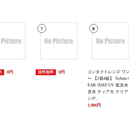
7
8
コンタクトレンズ ワ
料
送料無料
0円
0円
ー 【2箱4箱】 TeAmo 
EAR 1DAY UV 低含水
含水 ティアモ クリア
ンデ...
1,986円