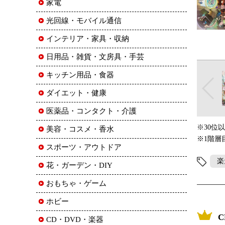
家電
光回線・モバイル通信
インテリア・家具・収納
日用品・雑貨・文房具・手芸
キッチン用品・食器
ダイエット・健康
医薬品・コンタクト・介護
※30位
美容・コスメ・香水
※1階層
スポーツ・アウトドア
楽
花・ガーデン・DIY
おもちゃ・ゲーム
ホビー
CD・DVD・楽器