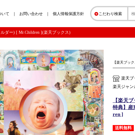
ついて
お問い合わせ
個人情報保護方針
こだわり検索
) [ Mr.Children ](楽天ブックス)
【楽天ブック
楽天ブ
楽天ジャン
【楽天ブ
特典】産声
ren ]
送料無料