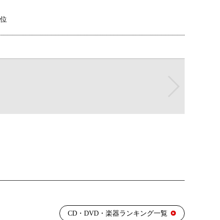
7位
0位
7位
5位
5位
CD・DVD・楽器ランキング一覧