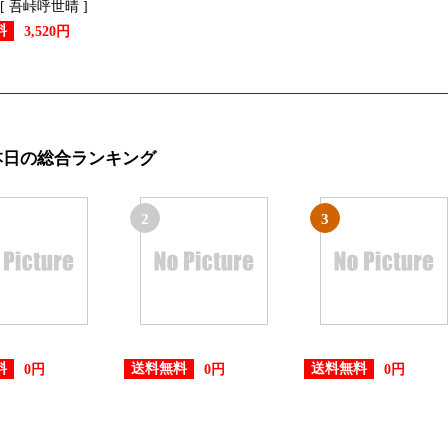
 [ 吾峠呼世晴 ]
料
3,520円
本日の総合ランキング
2
3
料
送料無料
送料無料
0円
0円
0円