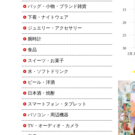
バッグ・小物・ブランド雑貨
15
下着・ナイトウェア
20
ジュエリー・アクセサリー
25
腕時計
30
食品
2月 
スイーツ・お菓子
水・ソフトドリンク
ビール・洋酒
日本酒・焼酎
スマートフォン・タブレット
パソコン・周辺機器
TV・オーディオ・カメラ