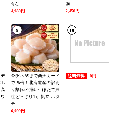
骨な...
強...
4,980円
2,450円
9
10
ンデ
今夜23:59まで楽天カード
送料無料
0円
CL
でP5倍！北海道産の訳あ
 高
り割れ/不揃い生ほたて貝
 ワ
柱どっさり1kg 帆立 ホタ
テ...
6,999円