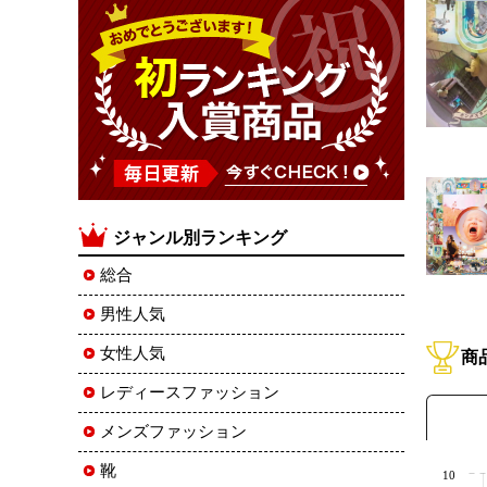
ジャンル別ランキング
総合
男性人気
女性人気
商
レディースファッション
メンズファッション
靴
10