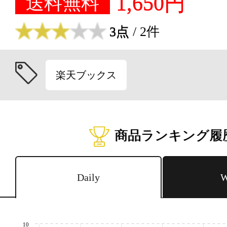
1,650円
送料無料
3点
/ 2件
楽天ブックス
商品ランキング履
Daily
W
10