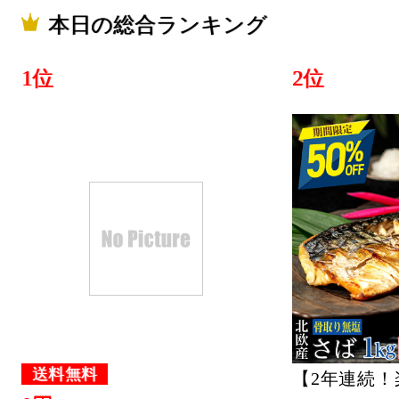
本日の総合ランキング
1位
2位
送料無料
【2年連続！