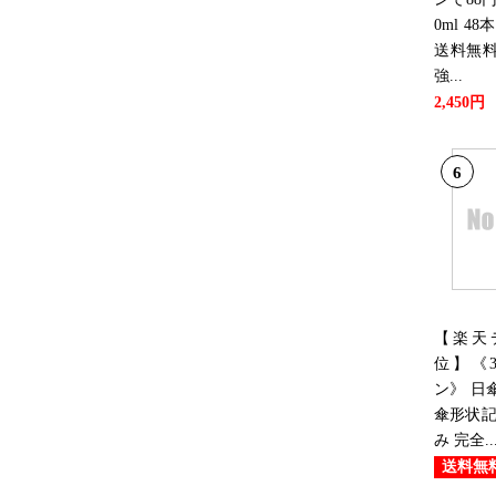
0ml 48
送料無
強...
2,450円
6
【楽天
位】《3
ン》 日
傘形状記
み 完全..
送料無