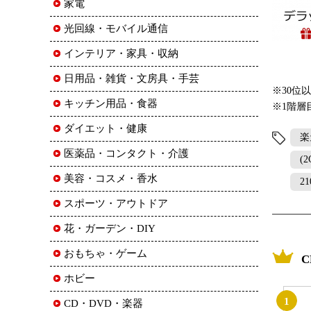
家電
光回線・モバイル通信
インテリア・家具・収納
日用品・雑貨・文房具・手芸
※30位
キッチン用品・食器
※1階層
ダイエット・健康
楽
医薬品・コンタクト・介護
(
美容・コスメ・香水
21
スポーツ・アウトドア
花・ガーデン・DIY
おもちゃ・ゲーム
ホビー
1
CD・DVD・楽器