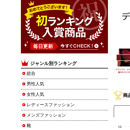
ジャンル別ランキング
総合
男性人気
女性人気
商
レディースファッション
メンズファッション
靴
16