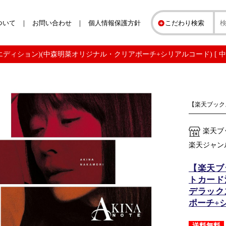
ついて
お問い合わせ
個人情報保護方針
こだわり検索
クス・エディション)(中森明菜オリジナル・クリアポーチ+シリアルコード) [ 中
【楽天ブック
楽天ブ
楽天ジャン
【楽天ブ
トカード決
デラック
ポーチ+シ
送料無料