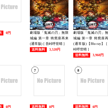
劇場版「鬼滅の刃」無限
劇場版「鬼滅の刃」
料
0円
城編 第一章 猗窩座再来
城編 第一章 猗窩座
(通常版) [ 吾峠呼世晴 ]
(通常版)【Blu-ray】 [
峠呼世晴 ]
送料無料
3,520円
送料無料
3,960円
7
8
料
送料無料
送料無料
0円
0円
0円