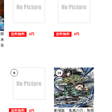
無限
送料無料
送料無料
0円
0円
再来
 吾
9
10
劇場版「鬼滅の刃」無限
送料無料
0円