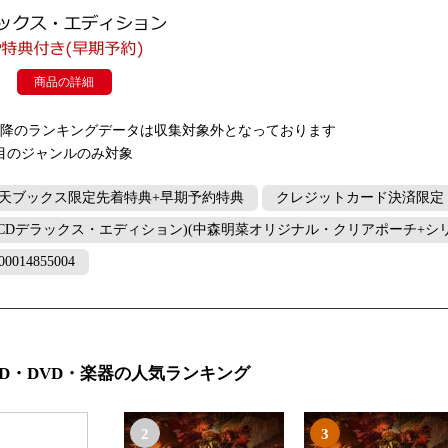
商品の詳細
以降のランキングデータは収集対象外となっております
目のジャンルのみ対象
天ブックス限定先着特典+早期予約特典
クレジットカード決済限定
2CDデラックス・エディション)(中森明菜オリジナル・クリアポーチ+シ
00014855004
CD・DVD・楽器の人気ランキング
2
3