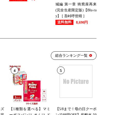
城編 第一章 猗窩座再来
(完全生産限定版)【Blu-ra
y】 [ 吾峠呼世晴 ]
送料無料
8,690円
総合ランキング一覧
4
5
ンズ
【1種類を選べる】マミ
【5/8まで！母の日クーポ
大容
ーポコパンツ オムツ ド
ンで88円OFF】炭酸水 50