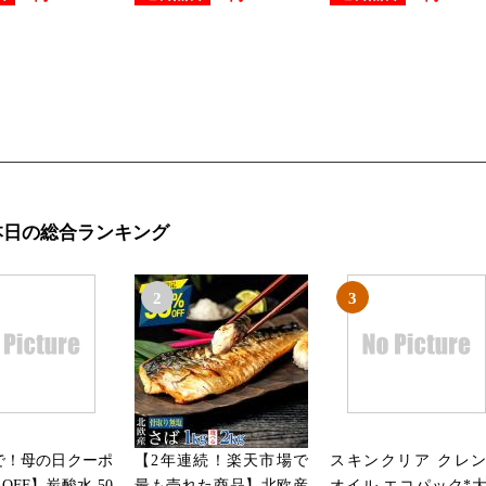
本日の総合ランキング
2
3
まで！母の日クーポ
【2年連続！楽天市場で
スキンクリア クレ
OFF】炭酸水 50
最も売れた商品】北欧産
オイル エコパック*