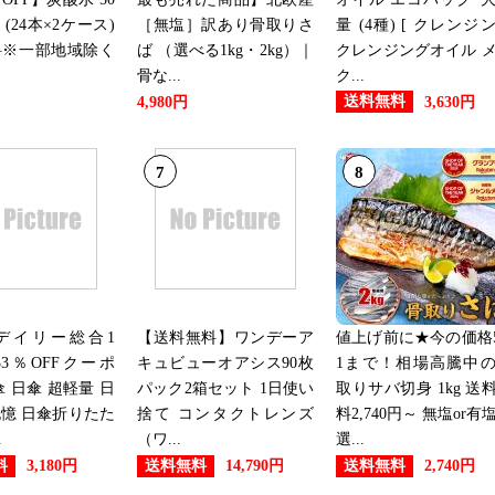
本 (24本×2ケース)
［無塩］訳あり骨取りさ
量 (4種) [ クレンジ
料※一部地域除く
ば （選べる1kg・2kg）｜
クレンジングオイル 
骨な...
ク...
送料無料
4,980円
3,630円
7
8
デイリー総合1
【送料無料】ワンデーア
値上げ前に★今の価格5
3％OFFクーポ
キュビューオアシス90枚
1まで！相場高騰中
傘 日傘 超軽量 日
パック2箱セット 1日使い
取りサバ切身 1kg 送
憶 日傘折りたた
捨て コンタクトレンズ
料2,740円～ 無塩or有
.
（ワ...
選...
料
送料無料
送料無料
3,180円
14,790円
2,740円