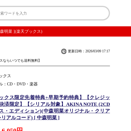
森明菜 ](楽天ブックス)
更新日時：2026/03/09 17:17
スならいつでも送料無料】
ックス
ル：CD・DVD・楽器
ックス限定先着特典+早期予約特典】【クレジッ
済限定】【シリアル対象】AKINA NOTE (2CD
ス・エディション)(中森明菜オリジナル・クリア
リアルコード) [ 中森明菜 ]
6,050円