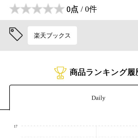
0点
/ 0件
楽天ブックス
商品ランキング履
Daily
17