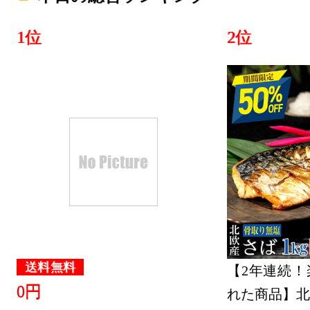
1位
2位
送料無料
【2年連続！
0円
れた商品】北