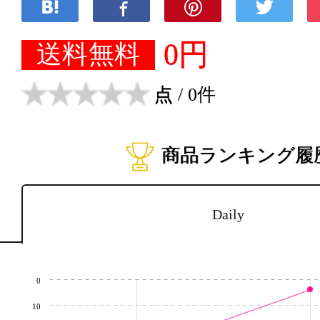
0円
送料無料
点
/ 0件
商品ランキング履
Daily
0
10