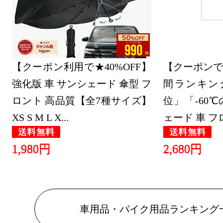
【クーポン利用で★40%OFF】
【クーポンで
強化版 車 サンシェード 傘型 フ
間ランキン
ロント 高品質【全7種サイズ】
位」「-60
XS S M L X...
ェード 車 フロ.
送料無料
送料無料
1,980円
2,680円
車用品・バイク用品ランキング